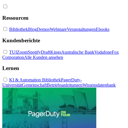
Ressourcen
Bibliothek
Blog
Demos
Webinare
Veranstaltungen
Ebooks
Kundenberichte
TUI
Zoom
Spotify
DraftKings
Australische Bank
Vodafone
Fox
Corporation
Alle Kunden ansehen
Lernen
KI & Automation Bibliothek
PagerDuty-
Universität
Gemeinschaft
Betriebsanleitungen
Wissensdatenbank