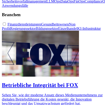
Sicherheitsvorfallmanagement
LLMOps
DataOps
FinOps
ComplianceO
Anwendungsfälle
Branchen
Finanzdienstleistungen
Gesundheitswesen
Non
Profit
Regierungssektor
Bildungssektor
Einzelhandel
KI-Infrastruktur
Betriebliche Integrität bei FOX
Sehen Sie, wie der moderne Ansatz dieses Medienunternehmens zur
digitalen Betriebsführung die Kosten gesenkt, die Innovation
beschleunigt und das Umsatzwachstum gefördert hat.