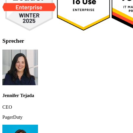
Sprecher
Jennifer Tejada
CEO
PagerDuty