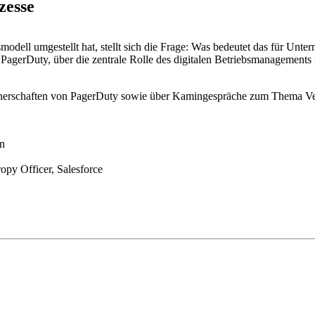
zesse
ebsmodell umgestellt hat, stellt sich die Frage: Was bedeutet das für Un
 PagerDuty, über die zentrale Rolle des digitalen Betriebsmanagements 
tnerschaften von PagerDuty sowie über Kamingespräche zum Thema Vert
on
opy Officer, Salesforce