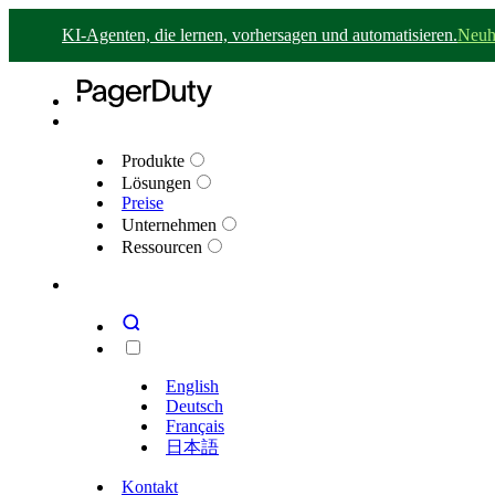
KI-Agenten, die lernen, vorhersagen und automatisieren.
Neuh
Produkte
Lösungen
Preise
Unternehmen
Ressourcen
English
Deutsch
Français
日本語
Kontakt