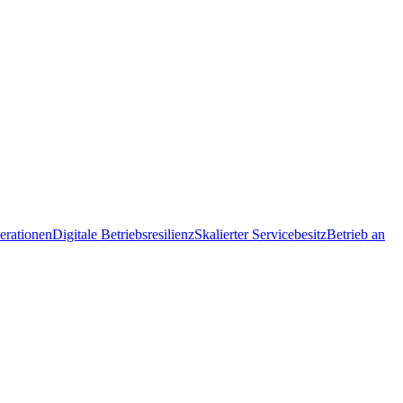
erationen
Digitale Betriebsresilienz
Skalierter Servicebesitz
Betrieb an