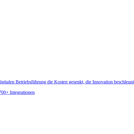
gitalen Betriebsführung die Kosten gesenkt, die Innovation beschleun
700+ Integrationen