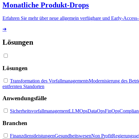
Monatliche Produkt-Drops
Erfahren Sie mehr über neue allgemein verfügbare und Early-Access
➔
Lösungen
Lösungen
Transformation des Vorfallmanagements
Modernisierung des Betr
entfernten Standorten
Anwendungsfälle
Sicherheitsvorfallmanagement
LLMOps
DataOps
FinOps
Complian
Branchen
Finanzdienstleistungen
Gesundheitswesen
Non Profit
Regierungsse