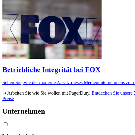
Betriebliche Integrität bei FOX
Sehen Sie, wie der moderne Ansatz dieses Medienunternehmens zur di
➔
Arbeiten Sie wie Sie wollen mit PagerDuty.
Entdecken Sie unsere 
Preise
Unternehmen