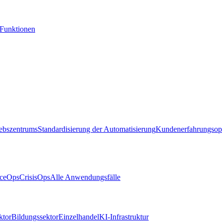
-Funktionen
iebszentrums
Standardisierung der Automatisierung
Kundenerfahrungsop
ceOps
CrisisOps
Alle Anwendungsfälle
ktor
Bildungssektor
Einzelhandel
KI-Infrastruktur