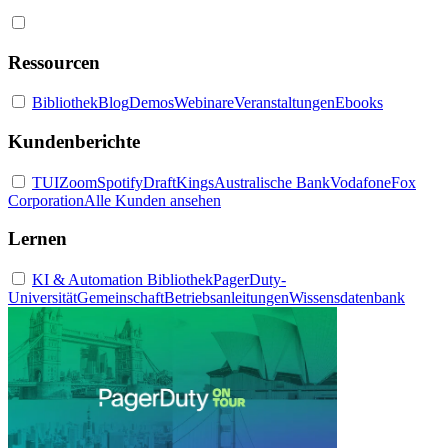
Ressourcen
Bibliothek
Blog
Demos
Webinare
Veranstaltungen
Ebooks
Kundenberichte
TUI
Zoom
Spotify
DraftKings
Australische Bank
Vodafone
Fox
Corporation
Alle Kunden ansehen
Lernen
KI & Automation Bibliothek
PagerDuty-
Universität
Gemeinschaft
Betriebsanleitungen
Wissensdatenbank