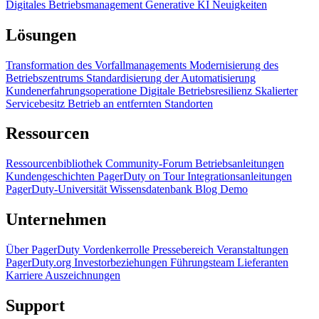
Digitales Betriebsmanagement
Generative KI
Neuigkeiten
Lösungen
Transformation des Vorfallmanagements
Modernisierung des
Betriebszentrums
Standardisierung der Automatisierung
Kundenerfahrungsoperatione
Digitale Betriebsresilienz
Skalierter
Servicebesitz
Betrieb an entfernten Standorten
Ressourcen
Ressourcenbibliothek
Community-Forum
Betriebsanleitungen
Kundengeschichten
PagerDuty on Tour
Integrationsanleitungen
PagerDuty-Universität
Wissensdatenbank
Blog
Demo
Unternehmen
Über PagerDuty
Vordenkerrolle
Pressebereich
Veranstaltungen
PagerDuty.org
Investorbeziehungen
Führungsteam
Lieferanten
Karriere
Auszeichnungen
Support