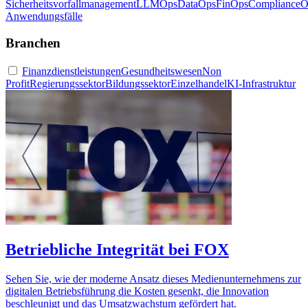
Sicherheitsvorfallmanagement
LLMOps
DataOps
FinOps
ComplianceO
Anwendungsfälle
Branchen
Finanzdienstleistungen
Gesundheitswesen
Non
Profit
Regierungssektor
Bildungssektor
Einzelhandel
KI-Infrastruktur
Betriebliche Integrität bei FOX
Sehen Sie, wie der moderne Ansatz dieses Medienunternehmens zur
digitalen Betriebsführung die Kosten gesenkt, die Innovation
beschleunigt und das Umsatzwachstum gefördert hat.