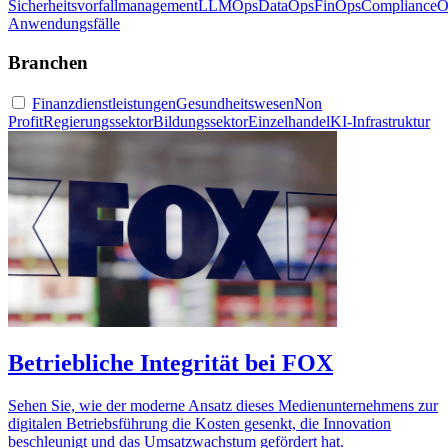
Sicherheitsvorfallmanagement
LLMOps
DataOps
FinOps
ComplianceO
Anwendungsfälle
Branchen
Finanzdienstleistungen
Gesundheitswesen
Non
Profit
Regierungssektor
Bildungssektor
Einzelhandel
KI-Infrastruktur
Betriebliche Integrität bei FOX
Sehen Sie, wie der moderne Ansatz dieses Medienunternehmens zur
digitalen Betriebsführung die Kosten gesenkt, die Innovation
beschleunigt und das Umsatzwachstum gefördert hat.