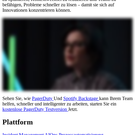
befähigen, Probleme schneller zu lösen – damit sie sich auf
Innovationen konzentrieren können.
Sehen Sie, wie
PagerDuty
Und
Spotify Backstage
kann Ihrem Team
helfen, schneller und intelligenter zu arbeiten, starten Sie ein
kostenlose PagerDuty Testversion
Jetzt.
Plattform
Incident Management
AIOps
Prozessautomatisierung