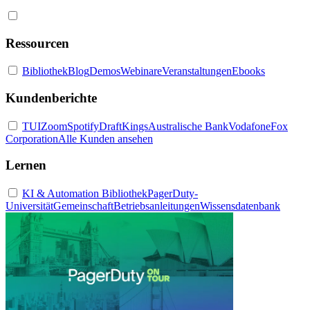
Ressourcen
Bibliothek
Blog
Demos
Webinare
Veranstaltungen
Ebooks
Kundenberichte
TUI
Zoom
Spotify
DraftKings
Australische Bank
Vodafone
Fox
Corporation
Alle Kunden ansehen
Lernen
KI & Automation Bibliothek
PagerDuty-
Universität
Gemeinschaft
Betriebsanleitungen
Wissensdatenbank