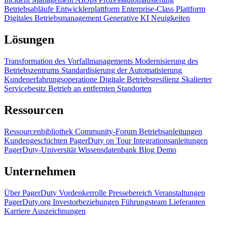
Betriebsabläufe
Entwicklerplattform
Enterprise-Class Plattform
Digitales Betriebsmanagement
Generative KI
Neuigkeiten
Lösungen
Transformation des Vorfallmanagements
Modernisierung des
Betriebszentrums
Standardisierung der Automatisierung
Kundenerfahrungsoperatione
Digitale Betriebsresilienz
Skalierter
Servicebesitz
Betrieb an entfernten Standorten
Ressourcen
Ressourcenbibliothek
Community-Forum
Betriebsanleitungen
Kundengeschichten
PagerDuty on Tour
Integrationsanleitungen
PagerDuty-Universität
Wissensdatenbank
Blog
Demo
Unternehmen
Über PagerDuty
Vordenkerrolle
Pressebereich
Veranstaltungen
PagerDuty.org
Investorbeziehungen
Führungsteam
Lieferanten
Karriere
Auszeichnungen