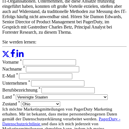
IT-Organisationen. Unternehmen, die diese Ansätze frühzeitig
eingeführt haben, konnten oft große Vorteile erzielen, stießen aber
auch auf Widerstand, da traditionelle Methoden zur Messung des IT-
Erfolgs häufig nicht anwendbar sind. Hören Sie Damon Edwards,
Senior Director of Product Management bei PagerDuty, im
Gespräch mit Gastredner Charles Betz, Principal Analyst bei
Forrester Research, zu diesem Thema.
Sie werden lernen:
Was der Wandel vom Projekt- zum Produktdenken bedeutet
und welche Auswirkungen er auf IT-Organisationen hat – und
*
Vorname
warum dieser Wandel jetzt vollzogen werden sollte.
Der Aufstieg des Plattformteams, die verschiedenen
*
Nachname
Bedeutungen von „Site Reliability Engineering“ und wie
*
E-Mail
SRE strukturiert werden sollte, um den Geschäftsnutzen zu
*
maximieren
Unternehmen
Kennzahlen und Messgrößen, die einer Neubewertung
*
Berufsbezeichnung
bedürfen: Das Automatisierungsparadoxon, wie man es als
*
Land
IT-Führungskraft überwinden kann und wie man die
*
Automatisierungslücke schließt
Zustand
Risiken für Organisationen, die nicht in diesen grundlegenden
Ich möchte Marketingmitteilungen von PagerDuty Marketing
Wandel der IT-Betriebsmodelle investieren.
erhalten. Mir ist bekannt, dass meine personenbezogenen Daten
gemäß der Datenschutzerklärung verarbeitet werden.
PagerDuty -
Ein Aktionsplan, der Ihnen zeigt, wo Sie mehr erfahren und
Datenschutzrichtlinie
und dass ich mich jederzeit von
wo Sie heute investieren können, um Ihre Organisation zu
Marketingmitteilungen abmelden kann, indem ich meine