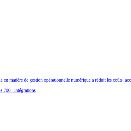
n matière de gestion opérationnelle numérique a réduit les coûts, accél
s 700+ intégrations