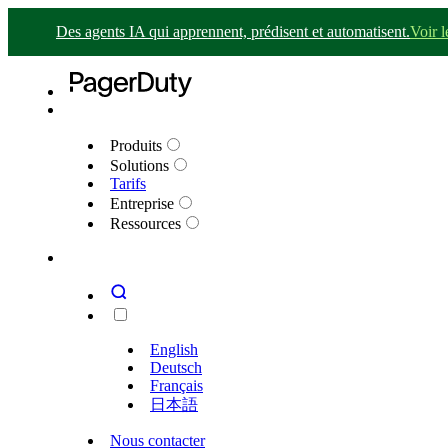
Des agents IA qui apprennent, prédisent et automatisent.
Voir 
Produits
Solutions
Tarifs
Entreprise
Ressources
English
Deutsch
Français
日本語
Nous contacter