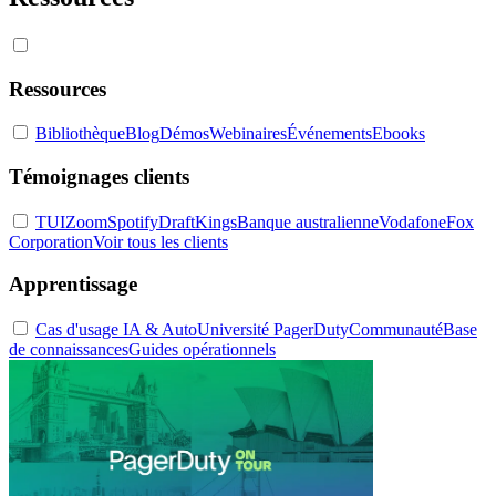
Ressources
Bibliothèque
Blog
Démos
Webinaires
Événements
Ebooks
Témoignages clients
TUI
Zoom
Spotify
DraftKings
Banque australienne
Vodafone
Fox
Corporation
Voir tous les clients
Apprentissage
Cas d'usage IA & Auto
Université PagerDuty
Communauté
Base
de connaissances
Guides opérationnels