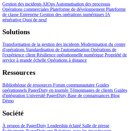
Gestion des incidents
AIOps
Automatisation des processus
Opérations commerciales
Plateforme de développement
Plateforme
de classe Entreprise
Gestion des opérations numériques
IA
générative
Quoi de neuf
Solutions
Transformation de la gestion des incidents
Modernisation du centre
d'opérations
Standardisation de l'automatisation
Opérations de
l'expérience client
Résilience opérationnelle numérique
Propriété de
service à grande échelle
Opérations à distance
Ressources
Bibliothèque de ressources
Forum communautaire
Guides
opérationnels
PagerDuty en tournée
Témoignages de clients
Guides
d'intégration
Université PagerDuty
Base de connaissances
Blog
Démo
Société
À propos de PagerDuty
Leadership éclairé
Salle de presse
Événements
PagerDuty.org
Relations avec les investisseurs