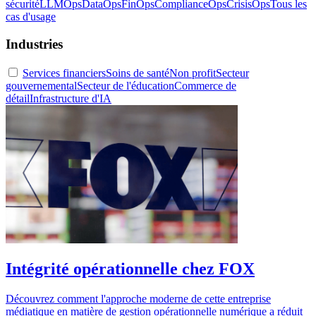
sécurité
LLMOps
DataOps
FinOps
ComplianceOps
CrisisOps
Tous les
cas d'usage
Industries
Services financiers
Soins de santé
Non profit
Secteur
gouvernemental
Secteur de l'éducation
Commerce de
détail
Infrastructure d'IA
Intégrité opérationnelle chez FOX
Découvrez comment l'approche moderne de cette entreprise
médiatique en matière de gestion opérationnelle numérique a réduit