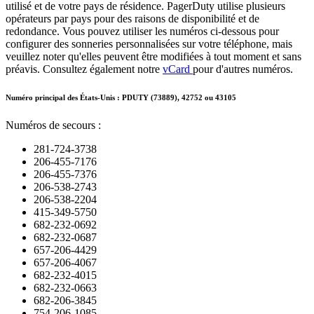
utilisé et de votre pays de résidence. PagerDuty utilise plusieurs
opérateurs par pays pour des raisons de disponibilité et de
redondance. Vous pouvez utiliser les numéros ci-dessous pour
configurer des sonneries personnalisées sur votre téléphone, mais
veuillez noter qu'elles peuvent être modifiées à tout moment et sans
préavis. Consultez également notre
vCard
pour d'autres numéros.
Numéro principal des États-Unis :
PDUTY (73889), 42752 ou 43105
Numéros de secours :
281-724-3738
206-455-7176
206-455-7376
206-538-2743
206-538-2204
415-349-5750
682-232-0692
682-232-0687
657-206-4429
657-206-4067
682-232-4015
682-232-0663
682-206-3845
754-206-1085