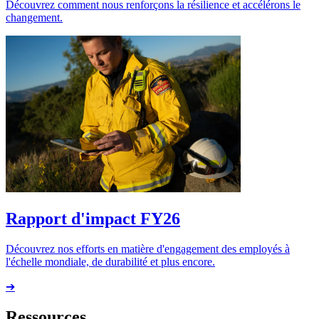
Découvrez comment nous renforçons la résilience et accélérons le
changement.
Rapport d'impact FY26
Découvrez nos efforts en matière d'engagement des employés à
l'échelle mondiale, de durabilité et plus encore.
➔
Ressources