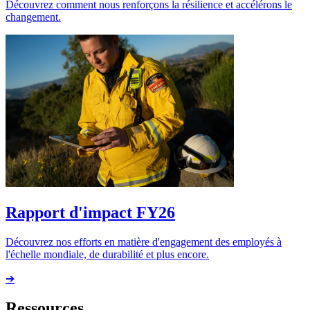
Découvrez comment nous renforçons la résilience et accélérons le
changement.
Rapport d'impact FY26
Découvrez nos efforts en matière d'engagement des employés à
l'échelle mondiale, de durabilité et plus encore.
➔
Ressources