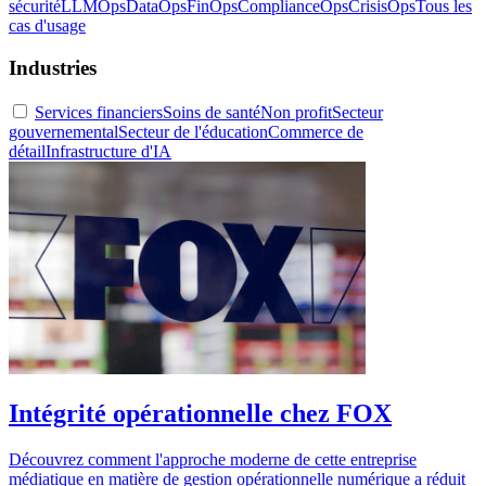
sécurité
LLMOps
DataOps
FinOps
ComplianceOps
CrisisOps
Tous les
cas d'usage
Industries
Services financiers
Soins de santé
Non profit
Secteur
gouvernemental
Secteur de l'éducation
Commerce de
détail
Infrastructure d'IA
Intégrité opérationnelle chez FOX
Découvrez comment l'approche moderne de cette entreprise
médiatique en matière de gestion opérationnelle numérique a réduit