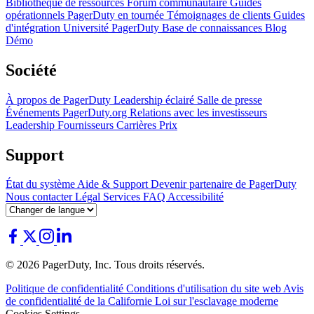
Bibliothèque de ressources
Forum communautaire
Guides
opérationnels
PagerDuty en tournée
Témoignages de clients
Guides
d'intégration
Université PagerDuty
Base de connaissances
Blog
Démo
Société
À propos de PagerDuty
Leadership éclairé
Salle de presse
Événements
PagerDuty.org
Relations avec les investisseurs
Leadership
Fournisseurs
Carrières
Prix
Support
État du système
Aide & Support
Devenir partenaire de PagerDuty
Nous contacter
Légal
Services
FAQ
Accessibilité
© 2026 PagerDuty, Inc. Tous droits réservés.
Politique de confidentialité
Conditions d'utilisation du site web
Avis
de confidentialité de la Californie
Loi sur l'esclavage moderne
Cookies Settings