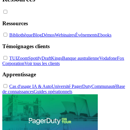
Ressources
Bibliothèque
Blog
Démos
Webinaires
Événements
Ebooks
Témoignages clients
TUI
Zoom
Spotify
DraftKings
Banque australienne
Vodafone
Fox
Corporation
Voir tous les clients
Apprentissage
Cas d'usage IA & Auto
Université PagerDuty
Communauté
Base
de connaissances
Guides opérationnels