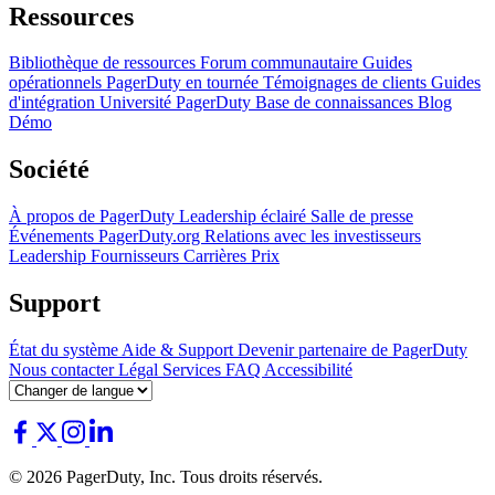
Ressources
Bibliothèque de ressources
Forum communautaire
Guides
opérationnels
PagerDuty en tournée
Témoignages de clients
Guides
d'intégration
Université PagerDuty
Base de connaissances
Blog
Démo
Société
À propos de PagerDuty
Leadership éclairé
Salle de presse
Événements
PagerDuty.org
Relations avec les investisseurs
Leadership
Fournisseurs
Carrières
Prix
Support
État du système
Aide & Support
Devenir partenaire de PagerDuty
Nous contacter
Légal
Services
FAQ
Accessibilité
© 2026 PagerDuty, Inc. Tous droits réservés.