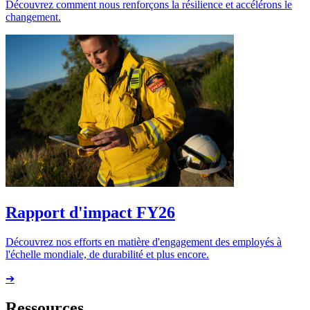
Découvrez comment nous renforçons la résilience et accélérons le
changement.
Rapport d'impact FY26
Découvrez nos efforts en matière d'engagement des employés à
l'échelle mondiale, de durabilité et plus encore.
➔
Ressources