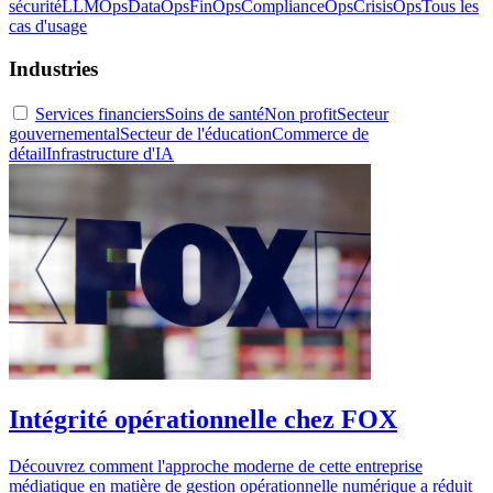
sécurité
LLMOps
DataOps
FinOps
ComplianceOps
CrisisOps
Tous les
cas d'usage
Industries
Services financiers
Soins de santé
Non profit
Secteur
gouvernemental
Secteur de l'éducation
Commerce de
détail
Infrastructure d'IA
Intégrité opérationnelle chez FOX
Découvrez comment l'approche moderne de cette entreprise
médiatique en matière de gestion opérationnelle numérique a réduit