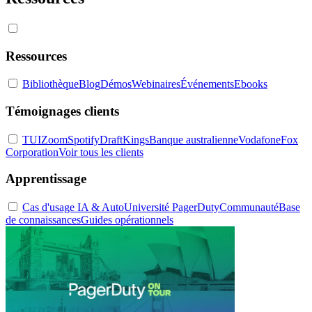
Ressources
Bibliothèque
Blog
Démos
Webinaires
Événements
Ebooks
Témoignages clients
TUI
Zoom
Spotify
DraftKings
Banque australienne
Vodafone
Fox
Corporation
Voir tous les clients
Apprentissage
Cas d'usage IA & Auto
Université PagerDuty
Communauté
Base
de connaissances
Guides opérationnels