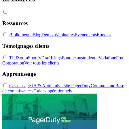
Ressources
Bibliothèque
Blog
Démos
Webinaires
Événements
Ebooks
Témoignages clients
TUI
Zoom
Spotify
DraftKings
Banque australienne
Vodafone
Fox
Corporation
Voir tous les clients
Apprentissage
Cas d'usage IA & Auto
Université PagerDuty
Communauté
Base
de connaissances
Guides opérationnels