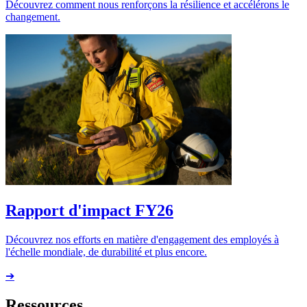
Découvrez comment nous renforçons la résilience et accélérons le
changement.
Rapport d'impact FY26
Découvrez nos efforts en matière d'engagement des employés à
l'échelle mondiale, de durabilité et plus encore.
➔
Ressources