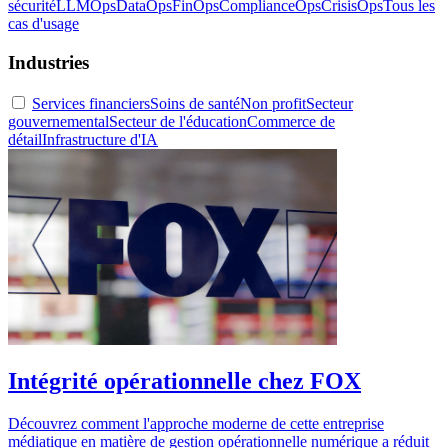
sécurité
LLMOps
DataOps
FinOps
ComplianceOps
CrisisOps
Tous les
cas d'usage
Industries
Services financiers
Soins de santé
Non profit
Secteur
gouvernemental
Secteur de l'éducation
Commerce de
détail
Infrastructure d'IA
Intégrité opérationnelle chez FOX
Découvrez comment l'approche moderne de cette entreprise
médiatique en matière de gestion opérationnelle numérique a réduit