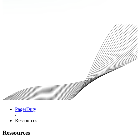
PagerDuty
/
Ressources
Ressources