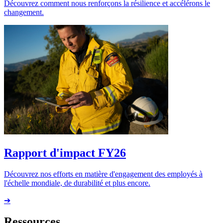
Découvrez comment nous renforçons la résilience et accélérons le
changement.
Rapport d'impact FY26
Découvrez nos efforts en matière d'engagement des employés à
l'échelle mondiale, de durabilité et plus encore.
➔
Ressources