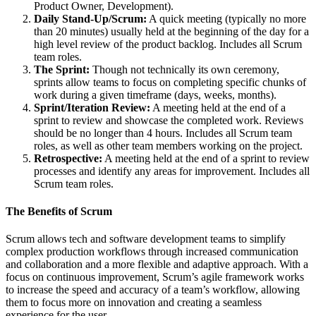
Product Owner, Development).
Daily Stand-Up/Scrum:
A quick meeting (typically no more
than 20 minutes) usually held at the beginning of the day for a
high level review of the product backlog. Includes all Scrum
team roles.
The Sprint:
Though not technically its own ceremony,
sprints allow teams to focus on completing specific chunks of
work during a given timeframe (days, weeks, months).
Sprint/Iteration Review:
A meeting held at the end of a
sprint to review and showcase the completed work. Reviews
should be no longer than 4 hours. Includes all Scrum team
roles, as well as other team members working on the project.
Retrospective:
A meeting held at the end of a sprint to review
processes and identify any areas for improvement. Includes all
Scrum team roles.
The Benefits of Scrum
Scrum allows tech and software development teams to simplify
complex production workflows through increased communication
and collaboration and a more flexible and adaptive approach. With a
focus on continuous improvement, Scrum’s agile framework works
to increase the speed and accuracy of a team’s workflow, allowing
them to focus more on innovation and creating a seamless
experience for the user.