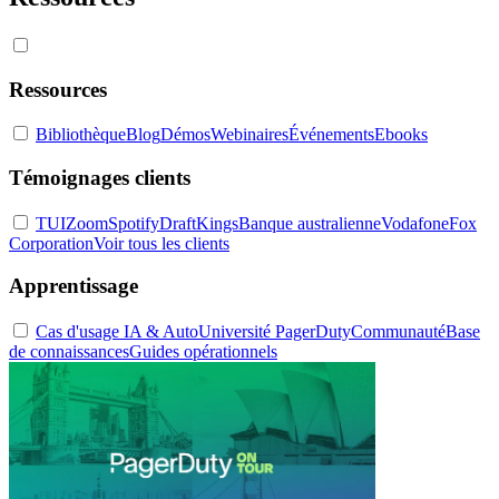
Ressources
Bibliothèque
Blog
Démos
Webinaires
Événements
Ebooks
Témoignages clients
TUI
Zoom
Spotify
DraftKings
Banque australienne
Vodafone
Fox
Corporation
Voir tous les clients
Apprentissage
Cas d'usage IA & Auto
Université PagerDuty
Communauté
Base
de connaissances
Guides opérationnels