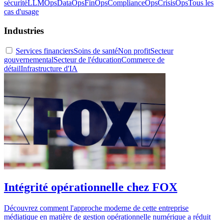
sécurité
LLMOps
DataOps
FinOps
ComplianceOps
CrisisOps
Tous les
cas d'usage
Industries
Services financiers
Soins de santé
Non profit
Secteur
gouvernemental
Secteur de l'éducation
Commerce de
détail
Infrastructure d'IA
Intégrité opérationnelle chez FOX
Découvrez comment l'approche moderne de cette entreprise
médiatique en matière de gestion opérationnelle numérique a réduit