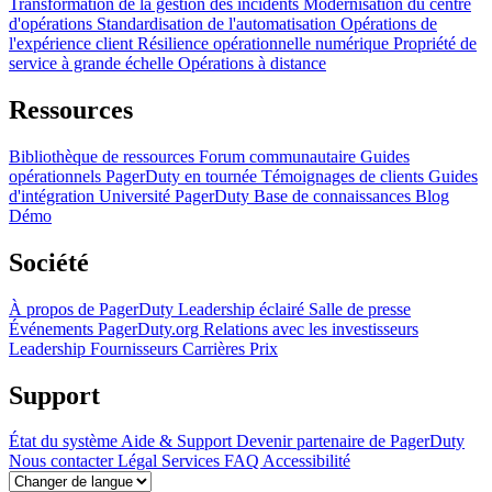
Transformation de la gestion des incidents
Modernisation du centre
d'opérations
Standardisation de l'automatisation
Opérations de
l'expérience client
Résilience opérationnelle numérique
Propriété de
service à grande échelle
Opérations à distance
Ressources
Bibliothèque de ressources
Forum communautaire
Guides
opérationnels
PagerDuty en tournée
Témoignages de clients
Guides
d'intégration
Université PagerDuty
Base de connaissances
Blog
Démo
Société
À propos de PagerDuty
Leadership éclairé
Salle de presse
Événements
PagerDuty.org
Relations avec les investisseurs
Leadership
Fournisseurs
Carrières
Prix
Support
État du système
Aide & Support
Devenir partenaire de PagerDuty
Nous contacter
Légal
Services
FAQ
Accessibilité