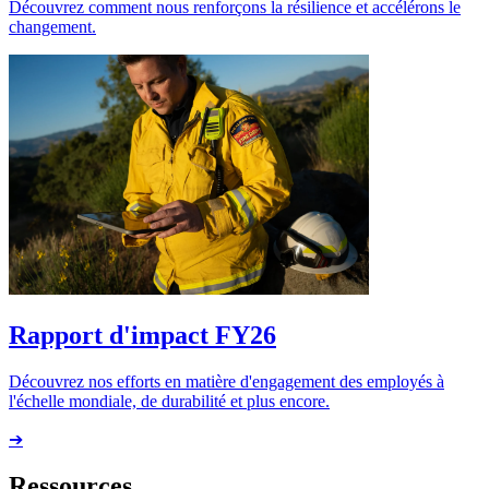
Découvrez comment nous renforçons la résilience et accélérons le
changement.
Rapport d'impact FY26
Découvrez nos efforts en matière d'engagement des employés à
l'échelle mondiale, de durabilité et plus encore.
➔
Ressources