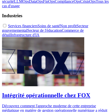
sécurité
LLMOps
DataOps
FinOps
ComplianceOps
CrisisOps
Tous les
cas d'usage
Industries
Services financiers
Soins de santé
Non profit
Secteur
gouvernemental
Secteur de l'éducation
Commerce de
détail
Infrastructure d'IA
Intégrité opérationnelle chez FOX
Découvrez comment l'approche moderne de cette entreprise
médiatique en matière de gestion opérationnelle numérique a réduit