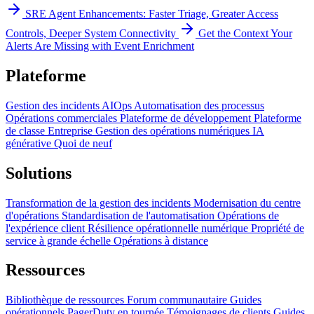
SRE Agent Enhancements: Faster Triage, Greater Access
Controls, Deeper System Connectivity
Get the Context Your
Alerts Are Missing with Event Enrichment
Plateforme
Gestion des incidents
AIOps
Automatisation des processus
Opérations commerciales
Plateforme de développement
Plateforme
de classe Entreprise
Gestion des opérations numériques
IA
générative
Quoi de neuf
Solutions
Transformation de la gestion des incidents
Modernisation du centre
d'opérations
Standardisation de l'automatisation
Opérations de
l'expérience client
Résilience opérationnelle numérique
Propriété de
service à grande échelle
Opérations à distance
Ressources
Bibliothèque de ressources
Forum communautaire
Guides
opérationnels
PagerDuty en tournée
Témoignages de clients
Guides