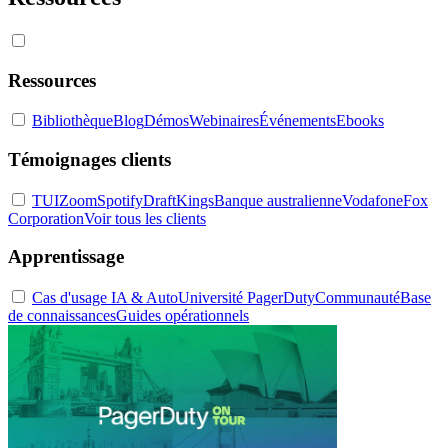
Ressources
Bibliothèque
Blog
Démos
Webinaires
Événements
Ebooks
Témoignages clients
TUI
Zoom
Spotify
DraftKings
Banque australienne
Vodafone
Fox
Corporation
Voir tous les clients
Apprentissage
Cas d'usage IA & Auto
Université PagerDuty
Communauté
Base
de connaissances
Guides opérationnels