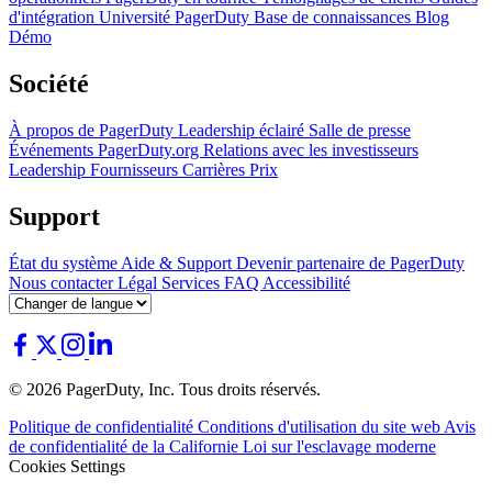
d'intégration
Université PagerDuty
Base de connaissances
Blog
Démo
Société
À propos de PagerDuty
Leadership éclairé
Salle de presse
Événements
PagerDuty.org
Relations avec les investisseurs
Leadership
Fournisseurs
Carrières
Prix
Support
État du système
Aide & Support
Devenir partenaire de PagerDuty
Nous contacter
Légal
Services
FAQ
Accessibilité
© 2026 PagerDuty, Inc. Tous droits réservés.
Politique de confidentialité
Conditions d'utilisation du site web
Avis
de confidentialité de la Californie
Loi sur l'esclavage moderne
Cookies Settings