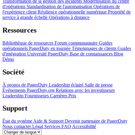
Transformation de la gestion des incidents
Modernisation du centre
d'opérations
Standardisation de l'automatisation
Opérations de
l'expérience client
Résilience opérationnelle numérique
Propriété de
service à grande échelle
Opérations à distance
Ressources
Bibliothèque de ressources
Forum communautaire
Guides
opérationnels
PagerDuty en tournée
Témoignages de clients
Guides
d'intégration
Université PagerDuty
Base de connaissances
Blog
Démo
Société
À propos de PagerDuty
Leadership éclairé
Salle de presse
Événements
PagerDuty.org
Relations avec les investisseurs
Leadership
Fournisseurs
Carrières
Prix
Support
État du système
Aide & Support
Devenir partenaire de PagerDuty
Nous contacter
Légal
Services
FAQ
Accessibilité