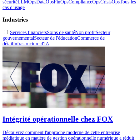
sécurité
LLMOps
DataOps
FinOps
ComplianceOps
CrisisOps
Tous les
cas d'usage
Industries
Services financiers
Soins de santé
Non profit
Secteur
gouvernemental
Secteur de l'éducation
Commerce de
détail
Infrastructure d'IA
Intégrité opérationnelle chez FOX
Découvrez comment l'approche moderne de cette entreprise
médiatique en matière de gestion opérationnelle numérique a réduit