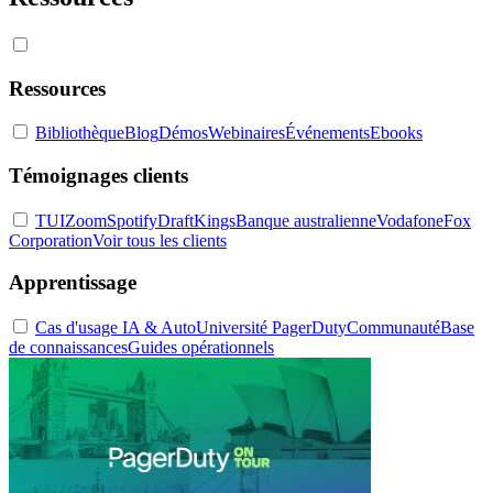
Ressources
Bibliothèque
Blog
Démos
Webinaires
Événements
Ebooks
Témoignages clients
TUI
Zoom
Spotify
DraftKings
Banque australienne
Vodafone
Fox
Corporation
Voir tous les clients
Apprentissage
Cas d'usage IA & Auto
Université PagerDuty
Communauté
Base
de connaissances
Guides opérationnels