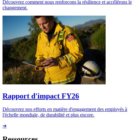
Découvrez comment nous renforçons la résilience et accélérons le
changement.
Rapport d'impact FY26
Découvrez nos efforts en matière d'engagement des employés à
l'échelle mondiale, de durabilité et plus encore.
➔
Ressources