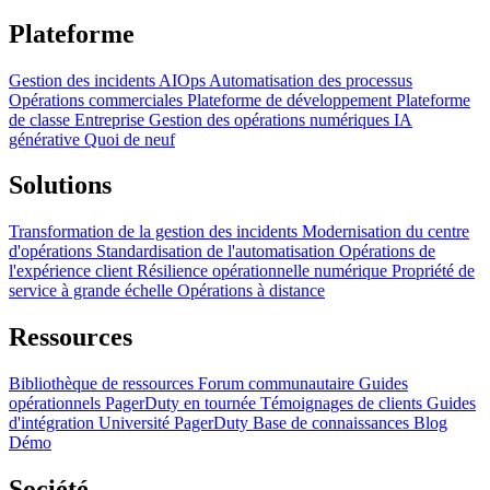
Plateforme
Gestion des incidents
AIOps
Automatisation des processus
Opérations commerciales
Plateforme de développement
Plateforme
de classe Entreprise
Gestion des opérations numériques
IA
générative
Quoi de neuf
Solutions
Transformation de la gestion des incidents
Modernisation du centre
d'opérations
Standardisation de l'automatisation
Opérations de
l'expérience client
Résilience opérationnelle numérique
Propriété de
service à grande échelle
Opérations à distance
Ressources
Bibliothèque de ressources
Forum communautaire
Guides
opérationnels
PagerDuty en tournée
Témoignages de clients
Guides
d'intégration
Université PagerDuty
Base de connaissances
Blog
Démo
Société