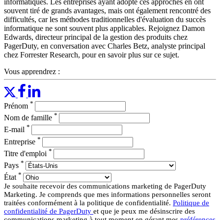
informatiques. Les entreprises ayant adopté ces approches en ont
souvent tiré de grands avantages, mais ont également rencontré des
difficultés, car les méthodes traditionnelles d'évaluation du succès
informatique ne sont souvent plus applicables. Rejoignez Damon
Edwards, directeur principal de la gestion des produits chez
PagerDuty, en conversation avec Charles Betz, analyste principal
chez Forrester Research, pour en savoir plus sur ce sujet.
Vous apprendrez :
Qu’implique le passage d’une logique projet à une logique
produit et quelles sont ses conséquences pour les
*
Prénom
organisations informatiques ? Pourquoi opérer ce changement
dès maintenant ?
*
Nom de famille
L'essor des équipes plateforme, les différentes significations
*
E-mail
de l'« ingénierie de la fiabilité des sites » et la manière de
*
structurer l'ingénierie de la fiabilité des sites pour maximiser
Entreprise
les bénéfices commerciaux
*
Titre d'emploi
Indicateurs et mesures à réévaluer : le paradoxe de
*
Pays
l’automatisation, comment l’anticiper en tant que dirigeant
*
informatique et combler le fossé de l’automatisation.
État
Risques pour les organisations qui n'investissent pas dans ce
Je souhaite recevoir des communications marketing de PagerDuty
changement fondamental des modèles opérationnels
Marketing. Je comprends que mes informations personnelles seront
traitées conformément à la politique de confidentialité.
Politique de
informatiques
confidentialité de PagerDuty
et que je peux me désinscrire des
Un plan d'action indiquant où approfondir vos connaissances
communications marketing à tout moment en gérant mes
préférences