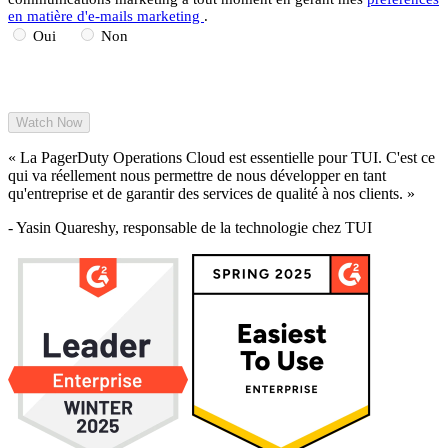
et où investir dès aujourd'hui pour transformer votre
en matière d'e-mails marketing
.
organisation
Oui
Non
En savoir plus
« La PagerDuty Operations Cloud est essentielle pour TUI. C'est ce
qui va réellement nous permettre de nous développer en tant
qu'entreprise et de garantir des services de qualité à nos clients. »
- Yasin Quareshy, responsable de la technologie chez TUI