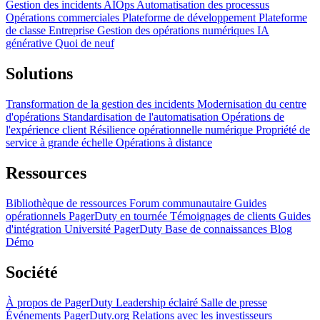
Gestion des incidents
AIOps
Automatisation des processus
Opérations commerciales
Plateforme de développement
Plateforme
de classe Entreprise
Gestion des opérations numériques
IA
générative
Quoi de neuf
Solutions
Transformation de la gestion des incidents
Modernisation du centre
d'opérations
Standardisation de l'automatisation
Opérations de
l'expérience client
Résilience opérationnelle numérique
Propriété de
service à grande échelle
Opérations à distance
Ressources
Bibliothèque de ressources
Forum communautaire
Guides
opérationnels
PagerDuty en tournée
Témoignages de clients
Guides
d'intégration
Université PagerDuty
Base de connaissances
Blog
Démo
Société
À propos de PagerDuty
Leadership éclairé
Salle de presse
Événements
PagerDuty.org
Relations avec les investisseurs