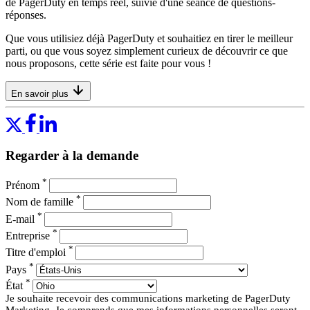
de PagerDuty en temps réel, suivie d'une séance de questions-
réponses.
Que vous utilisiez déjà PagerDuty et souhaitiez en tirer le meilleur
parti, ou que vous soyez simplement curieux de découvrir ce que
nous proposons, cette série est faite pour vous !
En savoir plus
Regarder à la demande
*
Prénom
*
Nom de famille
*
E-mail
*
Entreprise
*
Titre d'emploi
*
Pays
*
État
Je souhaite recevoir des communications marketing de PagerDuty
Marketing. Je comprends que mes informations personnelles seront