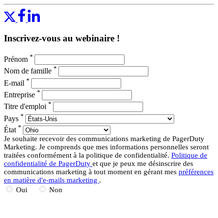
besoins.
Rejoignez-nous pour en savoir plus sur :
Inscrivez-vous au webinaire !
Automatisation des manuels d'exploitation PagerDuty
Automatisation des manuels d'exploitation PagerDuty
*
Prénom
*
Nom de famille
PagerDuty pour AIOps
*
E-mail
Corrélation du changement
*
Entreprise
Transformateur d'événement de changement personnalisé
*
Incident aberrant
Titre d'emploi
*
Pays
PagerDuty pour les opérations de service client
*
État
Nouvelle référence produit du service client
Je souhaite recevoir des communications marketing de PagerDuty
Marketing. Je comprends que mes informations personnelles seront
Application PagerDuty pour Salesforce Service Cloud :
traitées conformément à la politique de confidentialité.
Politique de
Tableau de bord d’état
confidentialité de PagerDuty
et que je peux me désinscrire des
Application PagerDuty pour Zendesk : Tableau de bord d'état
communications marketing à tout moment en gérant mes
préférences
Flux de travail Round Robin (Présentation éclair)
en matière d'e-mails marketing
.
Oui
Non
Propriété du service PagerDuty
Nouveau service Créer un flux
Graphique de service (Présentation éclair)