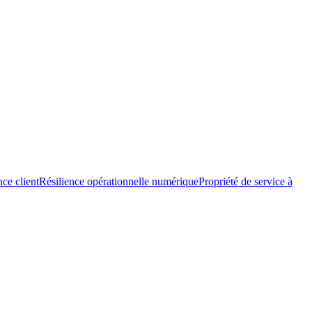
nce client
Résilience opérationnelle numérique
Propriété de service à