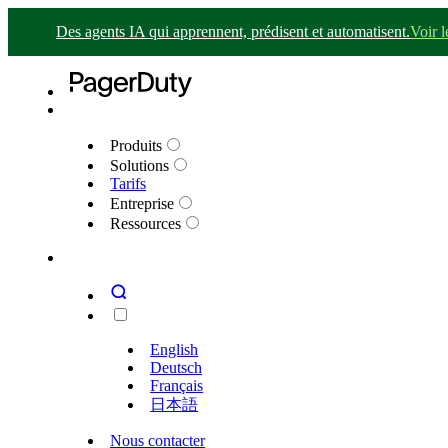
Des agents IA qui apprennent, prédisent et automatisent.
Voir 
Produits
Solutions
Tarifs
Entreprise
Ressources
English
Deutsch
Français
日本語
Nous contacter