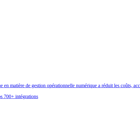
n matière de gestion opérationnelle numérique a réduit les coûts, accél
s 700+ intégrations