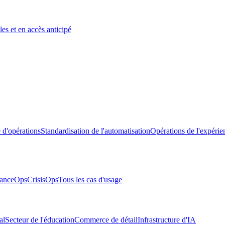
es et en accès anticipé
 d'opérations
Standardisation de l'automatisation
Opérations de l'expérie
anceOps
CrisisOps
Tous les cas d'usage
al
Secteur de l'éducation
Commerce de détail
Infrastructure d'IA