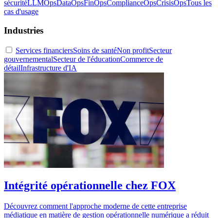
sécurité
LLMOps
DataOps
FinOps
ComplianceOps
CrisisOps
Tous les
cas d'usage
Industries
Services financiers
Soins de santé
Non profit
Secteur
gouvernemental
Secteur de l'éducation
Commerce de
détail
Infrastructure d'IA
Intégrité opérationnelle chez FOX
Découvrez comment l'approche moderne de cette entreprise
médiatique en matière de gestion opérationnelle numérique a réduit