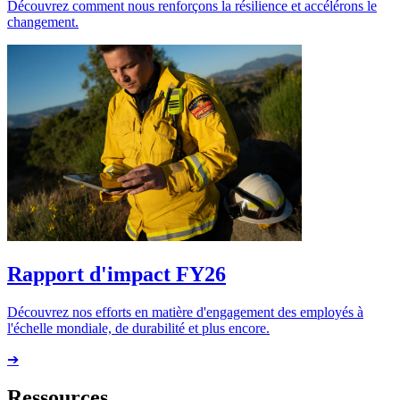
Découvrez comment nous renforçons la résilience et accélérons le
changement.
Rapport d'impact FY26
Découvrez nos efforts en matière d'engagement des employés à
l'échelle mondiale, de durabilité et plus encore.
➔
Ressources