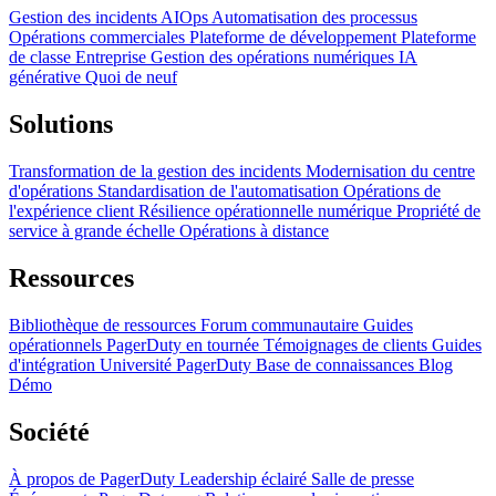
Gestion des incidents
AIOps
Automatisation des processus
Opérations commerciales
Plateforme de développement
Plateforme
de classe Entreprise
Gestion des opérations numériques
IA
générative
Quoi de neuf
Solutions
Transformation de la gestion des incidents
Modernisation du centre
d'opérations
Standardisation de l'automatisation
Opérations de
l'expérience client
Résilience opérationnelle numérique
Propriété de
service à grande échelle
Opérations à distance
Ressources
Bibliothèque de ressources
Forum communautaire
Guides
opérationnels
PagerDuty en tournée
Témoignages de clients
Guides
d'intégration
Université PagerDuty
Base de connaissances
Blog
Démo
Société
À propos de PagerDuty
Leadership éclairé
Salle de presse