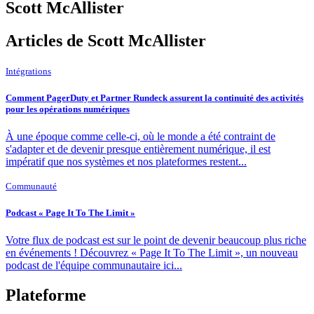
Scott McAllister
Articles de Scott McAllister
Intégrations
Comment PagerDuty et Partner Rundeck assurent la continuité des activités
pour les opérations numériques
À une époque comme celle-ci, où le monde a été contraint de
s'adapter et de devenir presque entièrement numérique, il est
impératif que nos systèmes et nos plateformes restent...
Communauté
Podcast « Page It To The Limit »
Votre flux de podcast est sur le point de devenir beaucoup plus riche
en événements ! Découvrez « Page It To The Limit », un nouveau
podcast de l'équipe communautaire ici...
Plateforme