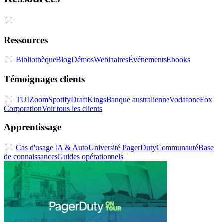
Ressources
Bibliothèque
Blog
Démos
Webinaires
Événements
Ebooks
Témoignages clients
TUI
Zoom
Spotify
DraftKings
Banque australienne
Vodafone
Fox
Corporation
Voir tous les clients
Apprentissage
Cas d'usage IA & Auto
Université PagerDuty
Communauté
Base
de connaissances
Guides opérationnels