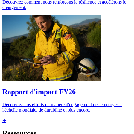
Découvrez comment nous renforçons la résilience et accélérons le
changement.
Rapport d'impact FY26
Découvrez nos efforts en matière d'engagement des employés à
l'échelle mondiale, de durabilité et plus encore.
➔
Ressources