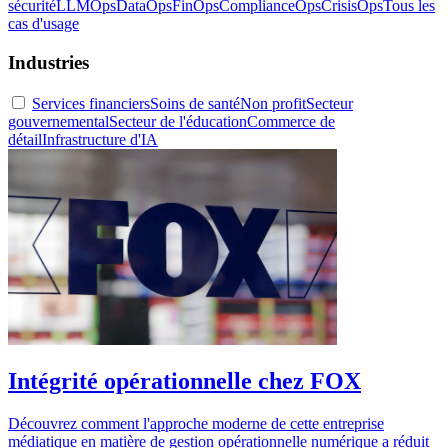
sécurité
LLMOps
DataOps
FinOps
ComplianceOps
CrisisOps
Tous les
cas d'usage
Industries
Services financiers
Soins de santé
Non profit
Secteur
gouvernemental
Secteur de l'éducation
Commerce de
détail
Infrastructure d'IA
Intégrité opérationnelle chez FOX
Découvrez comment l'approche moderne de cette entreprise
médiatique en matière de gestion opérationnelle numérique a réduit