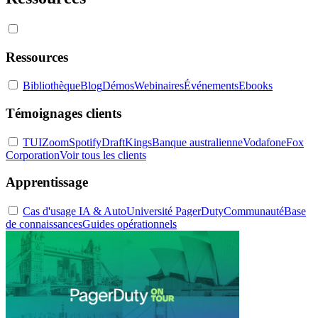
Ressources
Bibliothèque
Blog
Démos
Webinaires
Événements
Ebooks
Témoignages clients
TUI
Zoom
Spotify
DraftKings
Banque australienne
Vodafone
Fox
Corporation
Voir tous les clients
Apprentissage
Cas d'usage IA & Auto
Université PagerDuty
Communauté
Base
de connaissances
Guides opérationnels