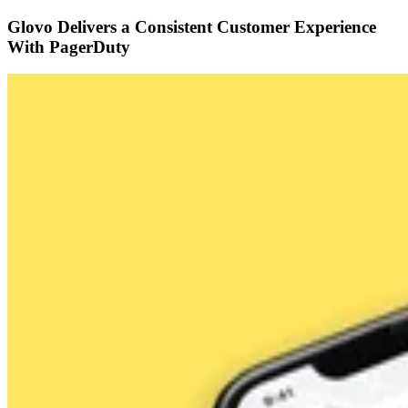
Glovo Delivers a Consistent Customer Experience
With PagerDuty