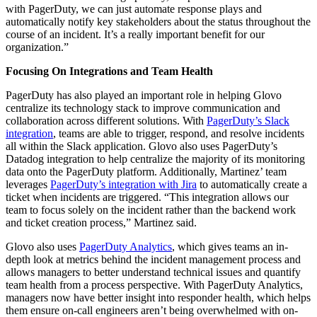
with PagerDuty, we can just automate response plays and
automatically notify key stakeholders about the status throughout the
course of an incident. It’s a really important benefit for our
organization.”
Focusing On Integrations and Team Health
PagerDuty has also played an important role in helping Glovo
centralize its technology stack to improve communication and
collaboration across different solutions. With
PagerDuty’s Slack
integration
, teams are able to trigger, respond, and resolve incidents
all within the Slack application. Glovo also uses PagerDuty’s
Datadog integration to help centralize the majority of its monitoring
data onto the PagerDuty platform. Additionally, Martinez’ team
leverages
PagerDuty’s integration with Jira
to automatically create a
ticket when incidents are triggered. “This integration allows our
team to focus solely on the incident rather than the backend work
and ticket creation process,” Martinez said.
Glovo also uses
PagerDuty Analytics
, which gives teams an in-
depth look at metrics behind the incident management process and
allows managers to better understand technical issues and quantify
team health from a process perspective. With PagerDuty Analytics,
managers now have better insight into responder health, which helps
them ensure on-call engineers aren’t being overwhelmed with on-