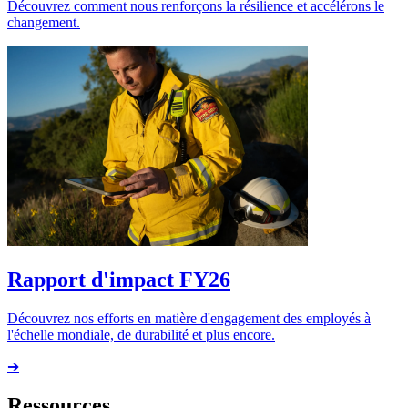
Découvrez comment nous renforçons la résilience et accélérons le
changement.
Rapport d'impact FY26
Découvrez nos efforts en matière d'engagement des employés à
l'échelle mondiale, de durabilité et plus encore.
➔
Ressources