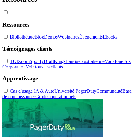
Ressources
Bibliothèque
Blog
Démos
Webinaires
Événements
Ebooks
Témoignages clients
TUI
Zoom
Spotify
DraftKings
Banque australienne
Vodafone
Fox
Corporation
Voir tous les clients
Apprentissage
Cas d'usage IA & Auto
Université PagerDuty
Communauté
Base
de connaissances
Guides opérationnels