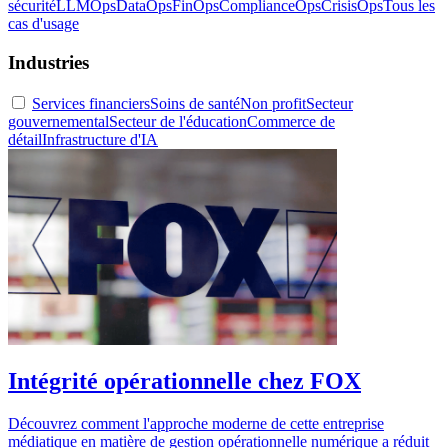
sécurité
LLMOps
DataOps
FinOps
ComplianceOps
CrisisOps
Tous les
cas d'usage
Industries
Services financiers
Soins de santé
Non profit
Secteur
gouvernemental
Secteur de l'éducation
Commerce de
détail
Infrastructure d'IA
Intégrité opérationnelle chez FOX
Découvrez comment l'approche moderne de cette entreprise
médiatique en matière de gestion opérationnelle numérique a réduit