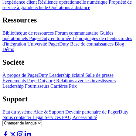
l'expérience client
Résilience opérationnelle numérique
Propriété de
service à grande échelle
Opérations à distance
Ressources
Bibliothèque de ressources
Forum communautaire
Guides
opérationnels
PagerDuty en tournée
Témoignages de clients
Guides
d'intégration
Université PagerDuty
Base de connaissances
Blog
Démo
Société
À propos de PagerDuty
Leadership éclairé
Salle de presse
Événements
PagerDuty.org
Relations avec les investisseurs
Leadership
Fournisseurs
Carrières
Prix
Support
État du système
Aide & Support
Devenir partenaire de PagerDuty
Nous contacter
Légal
Services
FAQ
Accessibilité