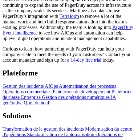
continuing to expand the use of PagerDuty across its infrastructure
as the company scales its services. Martinez also plans to use
PagerDuty’s integration with
Terraform
to remove a lot of the
manual work and help build response automation into the team’s
existing processes. Additionally, the team is looking into
PagerDuty
Event Intelligence
to see how AIOps and automation can help
uplevel digital operations and incident management capabilities.
Curious to learn how partnering with PagerDuty can help your
company scale to meet the needs of your customers? Contact your
account manager and sign up for
a 14-day free trial
today.
Plateforme
Gestion des incidents
AIOps
Automatisation des processus
Opérations commerciales
Plateforme de développement
Plateforme
de classe Entreprise
Gestion des opérations numériques
IA
générative
Quoi de neuf
Solutions
Transformation de la gestion des incidents
Modernisation du centre
d'opérations
Standardisation de l'automatisation
Opérations de