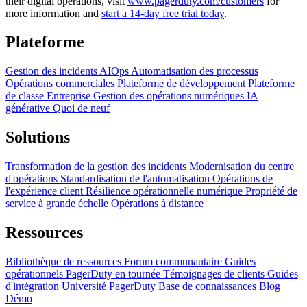
their digital operations, visit
www.pagerduty.com/customers
for
more information and
start a 14-day free trial today
.
Plateforme
Gestion des incidents
AIOps
Automatisation des processus
Opérations commerciales
Plateforme de développement
Plateforme
de classe Entreprise
Gestion des opérations numériques
IA
générative
Quoi de neuf
Solutions
Transformation de la gestion des incidents
Modernisation du centre
d'opérations
Standardisation de l'automatisation
Opérations de
l'expérience client
Résilience opérationnelle numérique
Propriété de
service à grande échelle
Opérations à distance
Ressources
Bibliothèque de ressources
Forum communautaire
Guides
opérationnels
PagerDuty en tournée
Témoignages de clients
Guides
d'intégration
Université PagerDuty
Base de connaissances
Blog
Démo