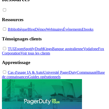
Ressources
Bibliothèque
Blog
Démos
Webinaires
Événements
Ebooks
Témoignages clients
TUI
Zoom
Spotify
DraftKings
Banque australienne
Vodafone
Fox
Corporation
Voir tous les clients
Apprentissage
Cas d'usage IA & Auto
Université PagerDuty
Communauté
Base
de connaissances
Guides opérationnels