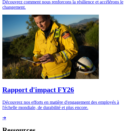
Découvrez comment nous renforçons la résilience et accélérons le
changement.
Rapport d'impact FY26
Découvrez nos efforts en matière d'engagement des employés à
l'échelle mondiale, de durabilité et plus encore.
➔
Ressources