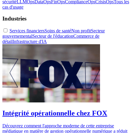
sécurité
LLMOps
DataOps
FinOps
ComplianceOps
CrisisOps
Tous les
cas d'usage
Industries
Services financiers
Soins de santé
Non profit
Secteur
gouvernemental
Secteur de l'éducation
Commerce de
détail
Infrastructure d'IA
Intégrité opérationnelle chez FOX
Découvrez comment l'approche moderne de cette entreprise
médiatique en matière de gestion opérationnelle numérique a réduit