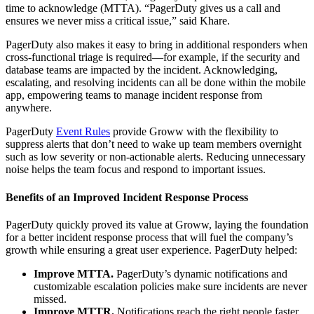
time to acknowledge (MTTA). “PagerDuty gives us a call and
ensures we never miss a critical issue,” said Khare.
PagerDuty also makes it easy to bring in additional responders when
cross-functional triage is required—for example, if the security and
database teams are impacted by the incident. Acknowledging,
escalating, and resolving incidents can all be done within the mobile
app, empowering teams to manage incident response from
anywhere.
PagerDuty
Event Rules
provide Groww with the flexibility to
suppress alerts that don’t need to wake up team members overnight
such as low severity or non-actionable alerts. Reducing unnecessary
noise helps the team focus and respond to important issues.
Benefits of an Improved Incident Response Process
PagerDuty quickly proved its value at Groww, laying the foundation
for a better incident response process that will fuel the company’s
growth while ensuring a great user experience. PagerDuty helped:
Improve MTTA.
PagerDuty’s dynamic notifications and
customizable escalation policies make sure incidents are never
missed.
Improve MTTR.
Notifications reach the right people faster