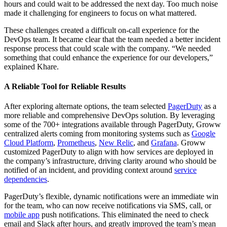
hours and could wait to be addressed the next day. Too much noise
made it challenging for engineers to focus on what mattered.
These challenges created a difficult on-call experience for the
DevOps team. It became clear that the team needed a better incident
response process that could scale with the company. “We needed
something that could enhance the experience for our developers,”
explained Khare.
A Reliable Tool for Reliable Results
After exploring alternate options, the team selected
PagerDuty
as a
more reliable and comprehensive DevOps solution. By leveraging
some of the 700+ integrations available through PagerDuty, Groww
centralized alerts coming from monitoring systems such as
Google
Cloud Platform
,
Prometheus
,
New Relic
, and
Grafana
. Groww
customized PagerDuty to align with how services are deployed in
the company’s infrastructure, driving clarity around who should be
notified of an incident, and providing context around
service
dependencies
.
PagerDuty’s flexible, dynamic notifications were an immediate win
for the team, who can now receive notifications via SMS, call, or
mobile app
push notifications. This eliminated the need to check
email and Slack after hours, and greatly improved the team’s mean