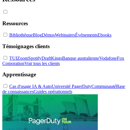
Ressources
Bibliothèque
Blog
Démos
Webinaires
Événements
Ebooks
Témoignages clients
TUI
Zoom
Spotify
DraftKings
Banque australienne
Vodafone
Fox
Corporation
Voir tous les clients
Apprentissage
Cas d'usage IA & Auto
Université PagerDuty
Communauté
Base
de connaissances
Guides opérationnels