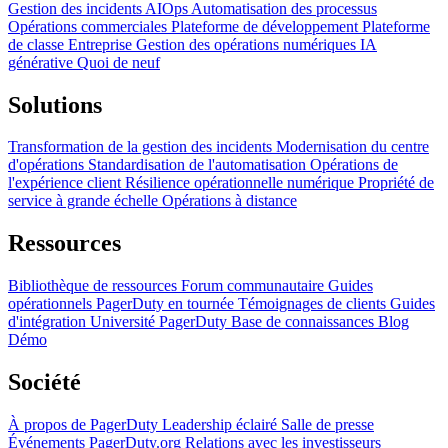
Gestion des incidents
AIOps
Automatisation des processus
Opérations commerciales
Plateforme de développement
Plateforme
de classe Entreprise
Gestion des opérations numériques
IA
générative
Quoi de neuf
Solutions
Transformation de la gestion des incidents
Modernisation du centre
d'opérations
Standardisation de l'automatisation
Opérations de
l'expérience client
Résilience opérationnelle numérique
Propriété de
service à grande échelle
Opérations à distance
Ressources
Bibliothèque de ressources
Forum communautaire
Guides
opérationnels
PagerDuty en tournée
Témoignages de clients
Guides
d'intégration
Université PagerDuty
Base de connaissances
Blog
Démo
Société
À propos de PagerDuty
Leadership éclairé
Salle de presse
Événements
PagerDuty.org
Relations avec les investisseurs