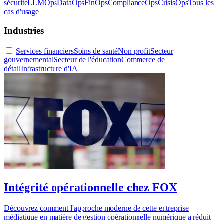
sécurité
LLMOps
DataOps
FinOps
ComplianceOps
CrisisOps
Tous les
cas d'usage
Industries
Services financiers
Soins de santé
Non profit
Secteur
gouvernemental
Secteur de l'éducation
Commerce de
détail
Infrastructure d'IA
Intégrité opérationnelle chez FOX
Découvrez comment l'approche moderne de cette entreprise
médiatique en matière de gestion opérationnelle numérique a réduit