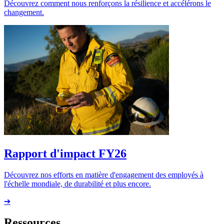
Découvrez comment nous renforçons la résilience et accélérons le
changement.
Rapport d'impact FY26
Découvrez nos efforts en matière d'engagement des employés à
l'échelle mondiale, de durabilité et plus encore.
➔
Ressources