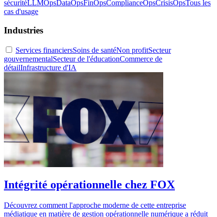
sécurité
LLMOps
DataOps
FinOps
ComplianceOps
CrisisOps
Tous les
cas d'usage
Industries
Services financiers
Soins de santé
Non profit
Secteur
gouvernemental
Secteur de l'éducation
Commerce de
détail
Infrastructure d'IA
Intégrité opérationnelle chez FOX
Découvrez comment l'approche moderne de cette entreprise
médiatique en matière de gestion opérationnelle numérique a réduit