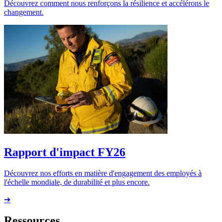
Découvrez comment nous renforçons la résilience et accélérons le
changement.
Rapport d'impact FY26
Découvrez nos efforts en matière d'engagement des employés à
l'échelle mondiale, de durabilité et plus encore.
➔
Ressources