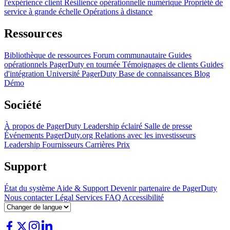
l'expérience client
Résilience opérationnelle numérique
Propriété de
service à grande échelle
Opérations à distance
Ressources
Bibliothèque de ressources
Forum communautaire
Guides
opérationnels
PagerDuty en tournée
Témoignages de clients
Guides
d'intégration
Université PagerDuty
Base de connaissances
Blog
Démo
Société
À propos de PagerDuty
Leadership éclairé
Salle de presse
Événements
PagerDuty.org
Relations avec les investisseurs
Leadership
Fournisseurs
Carrières
Prix
Support
État du système
Aide & Support
Devenir partenaire de PagerDuty
Nous contacter
Légal
Services
FAQ
Accessibilité