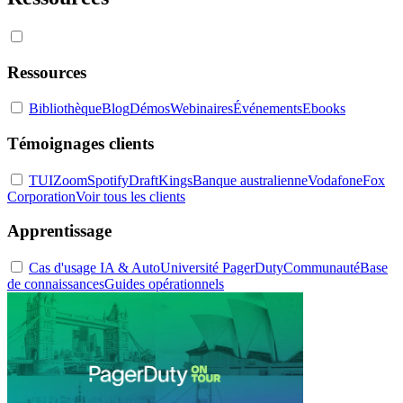
Ressources
Bibliothèque
Blog
Démos
Webinaires
Événements
Ebooks
Témoignages clients
TUI
Zoom
Spotify
DraftKings
Banque australienne
Vodafone
Fox
Corporation
Voir tous les clients
Apprentissage
Cas d'usage IA & Auto
Université PagerDuty
Communauté
Base
de connaissances
Guides opérationnels