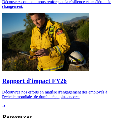
Découvrez comment nous renforçons la résilience et accélérons le
changement.
Rapport d'impact FY26
Découvrez nos efforts en matière d'engagement des employés à
l'échelle mondiale, de durabilité et plus encore.
➔
Ressources