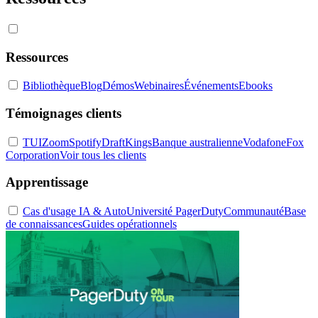
Ressources
Bibliothèque
Blog
Démos
Webinaires
Événements
Ebooks
Témoignages clients
TUI
Zoom
Spotify
DraftKings
Banque australienne
Vodafone
Fox
Corporation
Voir tous les clients
Apprentissage
Cas d'usage IA & Auto
Université PagerDuty
Communauté
Base
de connaissances
Guides opérationnels