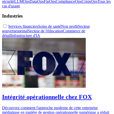
sécurité
LLMOps
DataOps
FinOps
ComplianceOps
CrisisOps
Tous les
cas d'usage
Industries
Services financiers
Soins de santé
Non profit
Secteur
gouvernemental
Secteur de l'éducation
Commerce de
détail
Infrastructure d'IA
Intégrité opérationnelle chez FOX
Découvrez comment l'approche moderne de cette entreprise
médiatique en matière de gestion opérationnelle numérique a réduit