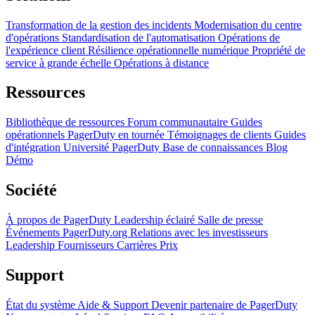
Transformation de la gestion des incidents
Modernisation du centre
d'opérations
Standardisation de l'automatisation
Opérations de
l'expérience client
Résilience opérationnelle numérique
Propriété de
service à grande échelle
Opérations à distance
Ressources
Bibliothèque de ressources
Forum communautaire
Guides
opérationnels
PagerDuty en tournée
Témoignages de clients
Guides
d'intégration
Université PagerDuty
Base de connaissances
Blog
Démo
Société
À propos de PagerDuty
Leadership éclairé
Salle de presse
Événements
PagerDuty.org
Relations avec les investisseurs
Leadership
Fournisseurs
Carrières
Prix
Support
État du système
Aide & Support
Devenir partenaire de PagerDuty