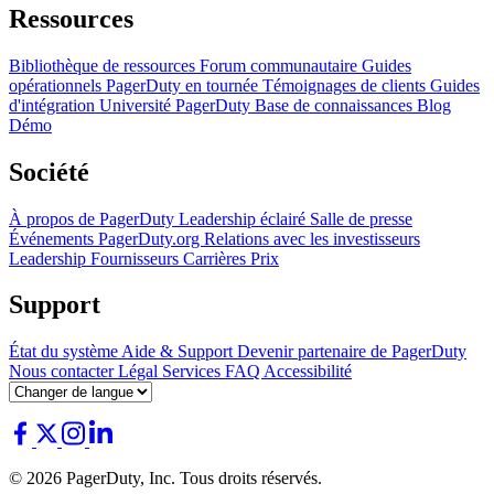
Ressources
Bibliothèque de ressources
Forum communautaire
Guides
opérationnels
PagerDuty en tournée
Témoignages de clients
Guides
d'intégration
Université PagerDuty
Base de connaissances
Blog
Démo
Société
À propos de PagerDuty
Leadership éclairé
Salle de presse
Événements
PagerDuty.org
Relations avec les investisseurs
Leadership
Fournisseurs
Carrières
Prix
Support
État du système
Aide & Support
Devenir partenaire de PagerDuty
Nous contacter
Légal
Services
FAQ
Accessibilité
© 2026 PagerDuty, Inc. Tous droits réservés.