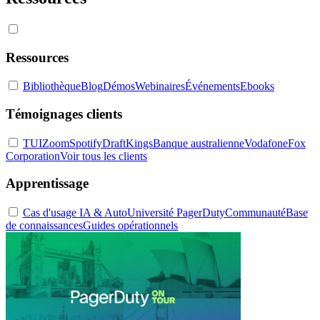
Ressources
Bibliothèque
Blog
Démos
Webinaires
Événements
Ebooks
Témoignages clients
TUI
Zoom
Spotify
DraftKings
Banque australienne
Vodafone
Fox
Corporation
Voir tous les clients
Apprentissage
Cas d'usage IA & Auto
Université PagerDuty
Communauté
Base
de connaissances
Guides opérationnels