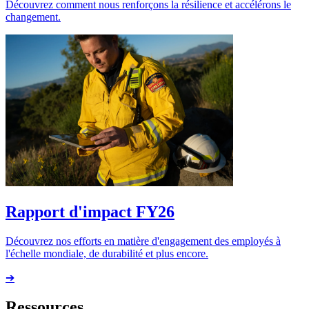
Découvrez comment nous renforçons la résilience et accélérons le
changement.
Rapport d'impact FY26
Découvrez nos efforts en matière d'engagement des employés à
l'échelle mondiale, de durabilité et plus encore.
➔
Ressources