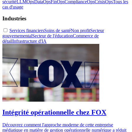
sécurité
LLMOps
DataOps
FinOps
ComplianceOps
CrisisOps
Tous les
cas d'usage
Industries
Services financiers
Soins de santé
Non profit
Secteur
gouvernemental
Secteur de l'éducation
Commerce de
détail
Infrastructure d'IA
Intégrité opérationnelle chez FOX
Découvrez comment l'approche moderne de cette entreprise
médiatique en matière de gestion opérationnelle numérique a réduit