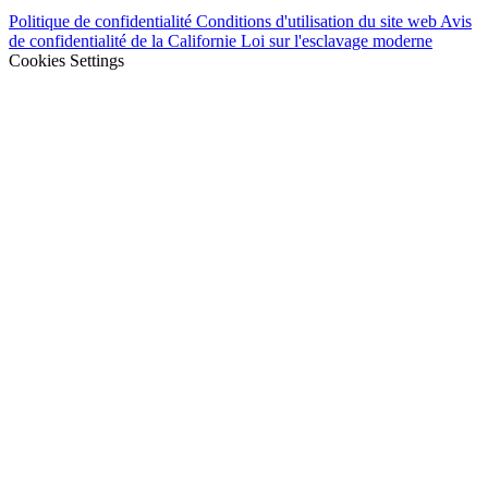
Politique de confidentialité
Conditions d'utilisation du site web
Avis
de confidentialité de la Californie
Loi sur l'esclavage moderne
Cookies Settings