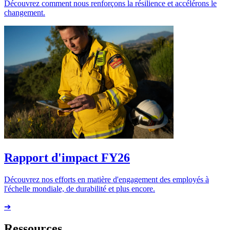
Découvrez comment nous renforçons la résilience et accélérons le
changement.
Rapport d'impact FY26
Découvrez nos efforts en matière d'engagement des employés à
l'échelle mondiale, de durabilité et plus encore.
➔
Ressources