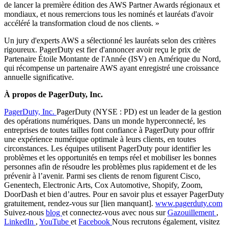
de lancer la première édition des AWS Partner Awards régionaux et
mondiaux, et nous remercions tous les nominés et lauréats d'avoir
accéléré la transformation cloud de nos clients. »
Un jury d'experts AWS a sélectionné les lauréats selon des critères
rigoureux. PagerDuty est fier d'annoncer avoir reçu le prix de
Partenaire Étoile Montante de l'Année (ISV) en Amérique du Nord,
qui récompense un partenaire AWS ayant enregistré une croissance
annuelle significative.
À propos de PagerDuty, Inc.
PagerDuty, Inc.
PagerDuty (NYSE : PD) est un leader de la gestion
des opérations numériques. Dans un monde hyperconnecté, les
entreprises de toutes tailles font confiance à PagerDuty pour offrir
une expérience numérique optimale à leurs clients, en toutes
circonstances. Les équipes utilisent PagerDuty pour identifier les
problèmes et les opportunités en temps réel et mobiliser les bonnes
personnes afin de résoudre les problèmes plus rapidement et de les
prévenir à l’avenir. Parmi ses clients de renom figurent Cisco,
Genentech, Electronic Arts, Cox Automotive, Shopify, Zoom,
DoorDash et bien d’autres. Pour en savoir plus et essayer PagerDuty
gratuitement, rendez-vous sur [lien manquant].
www.pagerduty.com
Suivez-nous
blog
et connectez-vous avec nous sur
Gazouillement
,
LinkedIn
,
YouTube
et
Facebook
Nous recrutons également, visitez