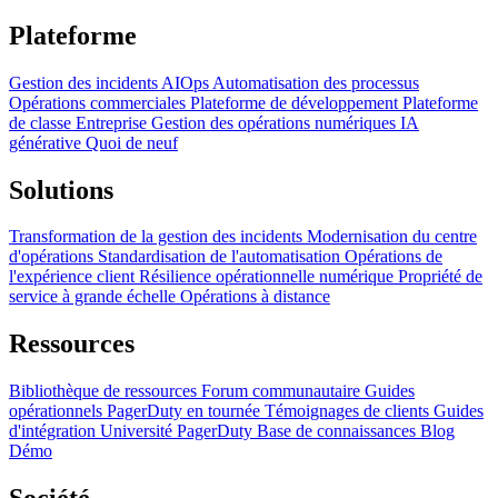
Plateforme
Gestion des incidents
AIOps
Automatisation des processus
Opérations commerciales
Plateforme de développement
Plateforme
de classe Entreprise
Gestion des opérations numériques
IA
générative
Quoi de neuf
Solutions
Transformation de la gestion des incidents
Modernisation du centre
d'opérations
Standardisation de l'automatisation
Opérations de
l'expérience client
Résilience opérationnelle numérique
Propriété de
service à grande échelle
Opérations à distance
Ressources
Bibliothèque de ressources
Forum communautaire
Guides
opérationnels
PagerDuty en tournée
Témoignages de clients
Guides
d'intégration
Université PagerDuty
Base de connaissances
Blog
Démo