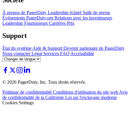
Société
À propos de PagerDuty
Leadership éclairé
Salle de presse
Événements
PagerDuty.org
Relations avec les investisseurs
Leadership
Fournisseurs
Carrières
Prix
Support
État du système
Aide & Support
Devenir partenaire de PagerDuty
Nous contacter
Légal
Services
FAQ
Accessibilité
© 2026 PagerDuty, Inc. Tous droits réservés.
Politique de confidentialité
Conditions d'utilisation du site web
Avis
de confidentialité de la Californie
Loi sur l'esclavage moderne
Cookies Settings