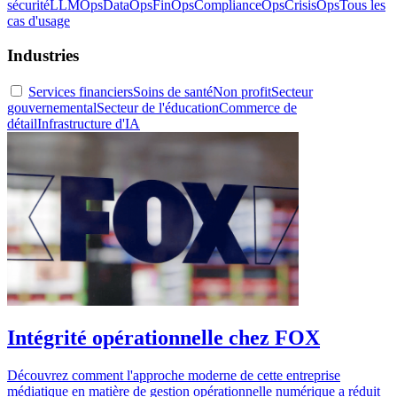
sécurité
LLMOps
DataOps
FinOps
ComplianceOps
CrisisOps
Tous les
cas d'usage
Industries
Services financiers
Soins de santé
Non profit
Secteur
gouvernemental
Secteur de l'éducation
Commerce de
détail
Infrastructure d'IA
Intégrité opérationnelle chez FOX
Découvrez comment l'approche moderne de cette entreprise
médiatique en matière de gestion opérationnelle numérique a réduit