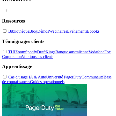
Ressources
Bibliothèque
Blog
Démos
Webinaires
Événements
Ebooks
Témoignages clients
TUI
Zoom
Spotify
DraftKings
Banque australienne
Vodafone
Fox
Corporation
Voir tous les clients
Apprentissage
Cas d'usage IA & Auto
Université PagerDuty
Communauté
Base
de connaissances
Guides opérationnels