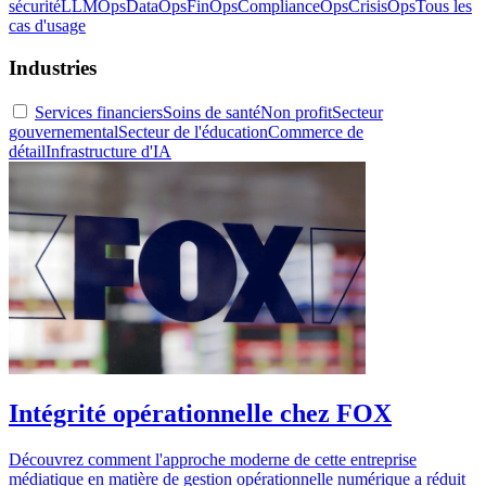
sécurité
LLMOps
DataOps
FinOps
ComplianceOps
CrisisOps
Tous les
cas d'usage
Industries
Services financiers
Soins de santé
Non profit
Secteur
gouvernemental
Secteur de l'éducation
Commerce de
détail
Infrastructure d'IA
Intégrité opérationnelle chez FOX
Découvrez comment l'approche moderne de cette entreprise
médiatique en matière de gestion opérationnelle numérique a réduit