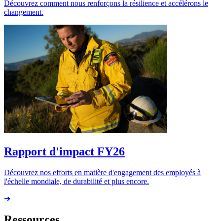
Découvrez comment nous renforçons la résilience et accélérons le
changement.
Rapport d'impact FY26
Découvrez nos efforts en matière d'engagement des employés à
l'échelle mondiale, de durabilité et plus encore.
➔
Ressources