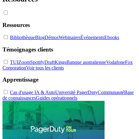
Ressources
Bibliothèque
Blog
Démos
Webinaires
Événements
Ebooks
Témoignages clients
TUI
Zoom
Spotify
DraftKings
Banque australienne
Vodafone
Fox
Corporation
Voir tous les clients
Apprentissage
Cas d'usage IA & Auto
Université PagerDuty
Communauté
Base
de connaissances
Guides opérationnels