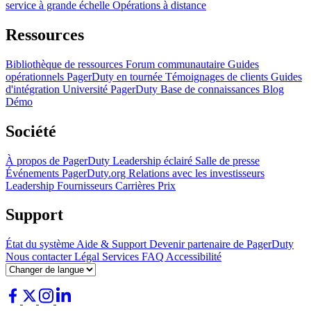
service à grande échelle
Opérations à distance
Ressources
Bibliothèque de ressources
Forum communautaire
Guides
opérationnels
PagerDuty en tournée
Témoignages de clients
Guides
d'intégration
Université PagerDuty
Base de connaissances
Blog
Démo
Société
À propos de PagerDuty
Leadership éclairé
Salle de presse
Événements
PagerDuty.org
Relations avec les investisseurs
Leadership
Fournisseurs
Carrières
Prix
Support
État du système
Aide & Support
Devenir partenaire de PagerDuty
Nous contacter
Légal
Services
FAQ
Accessibilité