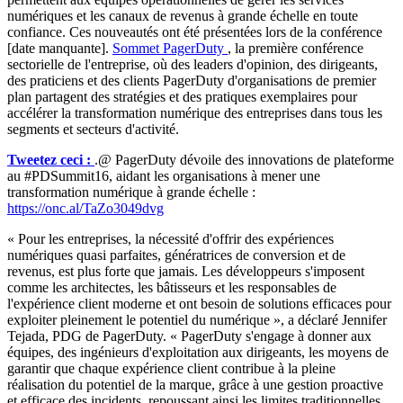
numériques et les canaux de revenus à grande échelle en toute
confiance. Ces nouveautés ont été présentées lors de la conférence
[date manquante].
Sommet PagerDuty
, la première conférence
sectorielle de l'entreprise, où des leaders d'opinion, des dirigeants,
des praticiens et des clients PagerDuty d'organisations de premier
plan partagent des stratégies et des pratiques exemplaires pour
accélérer la transformation numérique des entreprises dans tous les
segments et secteurs d'activité.
Tweetez ceci :
.@ PagerDuty dévoile des innovations de plateforme
au #PDSummit16, aidant les organisations à mener une
transformation numérique à grande échelle :
https://onc.al/TaZo3049dvg
« Pour les entreprises, la nécessité d'offrir des expériences
numériques quasi parfaites, génératrices de conversion et de
revenus, est plus forte que jamais. Les développeurs s'imposent
comme les architectes, les bâtisseurs et les responsables de
l'expérience client moderne et ont besoin de solutions efficaces pour
exploiter pleinement le potentiel du numérique », a déclaré Jennifer
Tejada, PDG de PagerDuty. « PagerDuty s'engage à donner aux
équipes, des ingénieurs d'exploitation aux dirigeants, les moyens de
garantir que chaque expérience client contribue à la pleine
réalisation du potentiel de la marque, grâce à une gestion proactive
et efficace des incidents, repoussant ainsi les limites traditionnelles