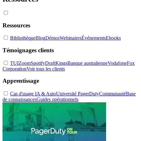
Ressources
Bibliothèque
Blog
Démos
Webinaires
Événements
Ebooks
Témoignages clients
TUI
Zoom
Spotify
DraftKings
Banque australienne
Vodafone
Fox
Corporation
Voir tous les clients
Apprentissage
Cas d'usage IA & Auto
Université PagerDuty
Communauté
Base
de connaissances
Guides opérationnels