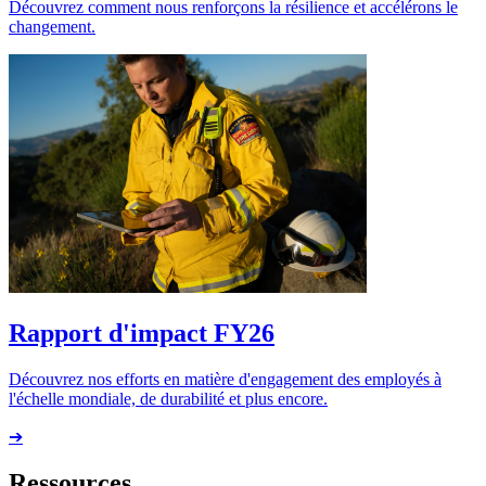
Découvrez comment nous renforçons la résilience et accélérons le
changement.
Rapport d'impact FY26
Découvrez nos efforts en matière d'engagement des employés à
l'échelle mondiale, de durabilité et plus encore.
➔
Ressources