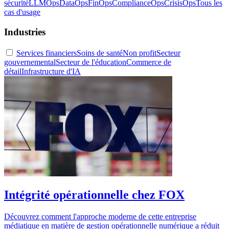
sécurité
LLMOps
DataOps
FinOps
ComplianceOps
CrisisOps
Tous les
cas d'usage
Industries
Services financiers
Soins de santé
Non profit
Secteur
gouvernemental
Secteur de l'éducation
Commerce de
détail
Infrastructure d'IA
Intégrité opérationnelle chez FOX
Découvrez comment l'approche moderne de cette entreprise
médiatique en matière de gestion opérationnelle numérique a réduit