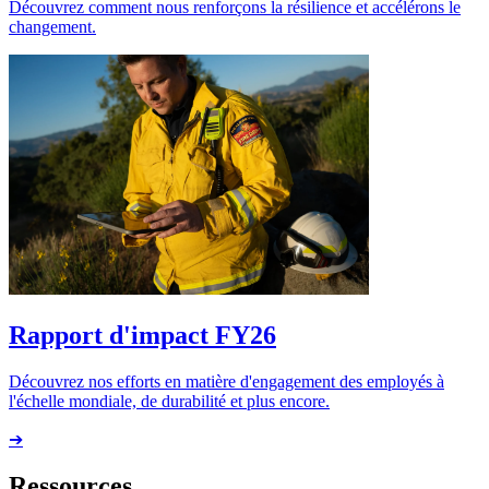
Découvrez comment nous renforçons la résilience et accélérons le
changement.
Rapport d'impact FY26
Découvrez nos efforts en matière d'engagement des employés à
l'échelle mondiale, de durabilité et plus encore.
➔
Ressources