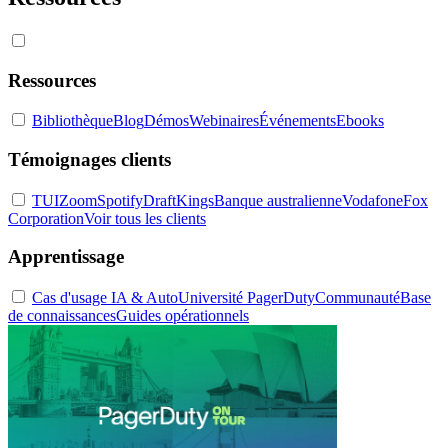
Ressources
Bibliothèque
Blog
Démos
Webinaires
Événements
Ebooks
Témoignages clients
TUI
Zoom
Spotify
DraftKings
Banque australienne
Vodafone
Fox
Corporation
Voir tous les clients
Apprentissage
Cas d'usage IA & Auto
Université PagerDuty
Communauté
Base
de connaissances
Guides opérationnels