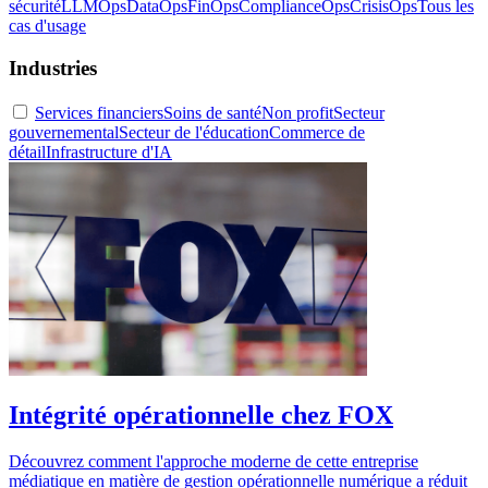
sécurité
LLMOps
DataOps
FinOps
ComplianceOps
CrisisOps
Tous les
cas d'usage
Industries
Services financiers
Soins de santé
Non profit
Secteur
gouvernemental
Secteur de l'éducation
Commerce de
détail
Infrastructure d'IA
Intégrité opérationnelle chez FOX
Découvrez comment l'approche moderne de cette entreprise
médiatique en matière de gestion opérationnelle numérique a réduit