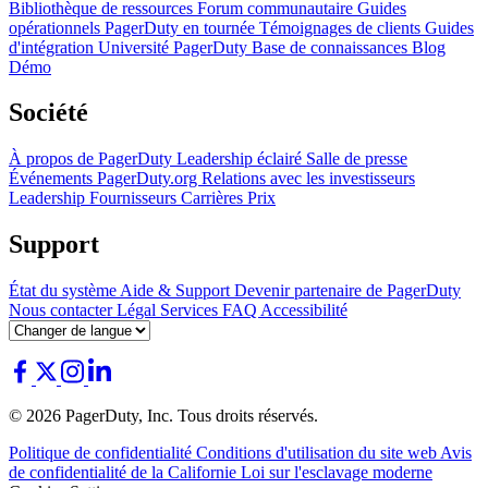
Bibliothèque de ressources
Forum communautaire
Guides
opérationnels
PagerDuty en tournée
Témoignages de clients
Guides
d'intégration
Université PagerDuty
Base de connaissances
Blog
Démo
Société
À propos de PagerDuty
Leadership éclairé
Salle de presse
Événements
PagerDuty.org
Relations avec les investisseurs
Leadership
Fournisseurs
Carrières
Prix
Support
État du système
Aide & Support
Devenir partenaire de PagerDuty
Nous contacter
Légal
Services
FAQ
Accessibilité
© 2026 PagerDuty, Inc. Tous droits réservés.
Politique de confidentialité
Conditions d'utilisation du site web
Avis
de confidentialité de la Californie
Loi sur l'esclavage moderne