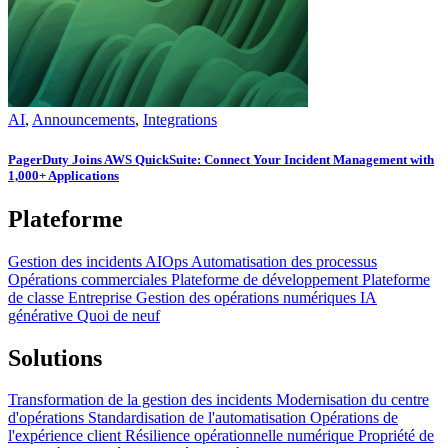
AI
,
Announcements
,
Integrations
PagerDuty Joins AWS QuickSuite: Connect Your Incident Management with
1,000+ Applications
Plateforme
Gestion des incidents
AIOps
Automatisation des processus
Opérations commerciales
Plateforme de développement
Plateforme
de classe Entreprise
Gestion des opérations numériques
IA
générative
Quoi de neuf
Solutions
Transformation de la gestion des incidents
Modernisation du centre
d'opérations
Standardisation de l'automatisation
Opérations de
l'expérience client
Résilience opérationnelle numérique
Propriété de