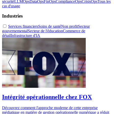
sécurité
LLMOps
DataOps
FinOps
ComplianceOps
CrisisOps
Tous les
cas d'usage
Industries
Services financiers
Soins de santé
Non profit
Secteur
gouvernemental
Secteur de l'éducation
Commerce de
détail
Infrastructure d'IA
Intégrité opérationnelle chez FOX
Découvrez comment l'approche moderne de cette entreprise
médiatique en matière de gestion opérationnelle numérique a réduit