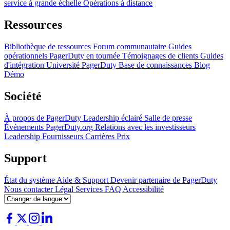
service à grande échelle
Opérations à distance
Ressources
Bibliothèque de ressources
Forum communautaire
Guides
opérationnels
PagerDuty en tournée
Témoignages de clients
Guides
d'intégration
Université PagerDuty
Base de connaissances
Blog
Démo
Société
À propos de PagerDuty
Leadership éclairé
Salle de presse
Événements
PagerDuty.org
Relations avec les investisseurs
Leadership
Fournisseurs
Carrières
Prix
Support
État du système
Aide & Support
Devenir partenaire de PagerDuty
Nous contacter
Légal
Services
FAQ
Accessibilité