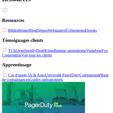
Ressources
Bibliothèque
Blog
Démos
Webinaires
Événements
Ebooks
Témoignages clients
TUI
Zoom
Spotify
DraftKings
Banque australienne
Vodafone
Fox
Corporation
Voir tous les clients
Apprentissage
Cas d'usage IA & Auto
Université PagerDuty
Communauté
Base
de connaissances
Guides opérationnels