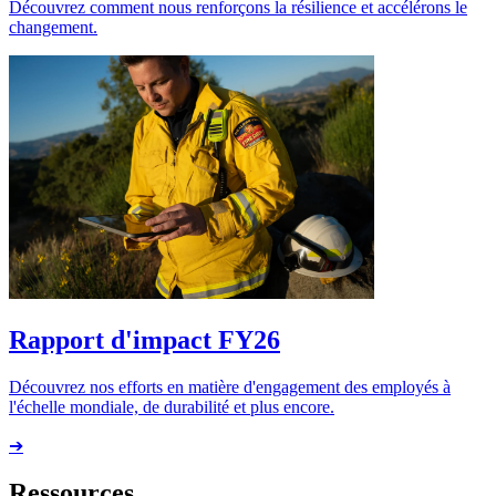
Découvrez comment nous renforçons la résilience et accélérons le
changement.
Rapport d'impact FY26
Découvrez nos efforts en matière d'engagement des employés à
l'échelle mondiale, de durabilité et plus encore.
➔
Ressources