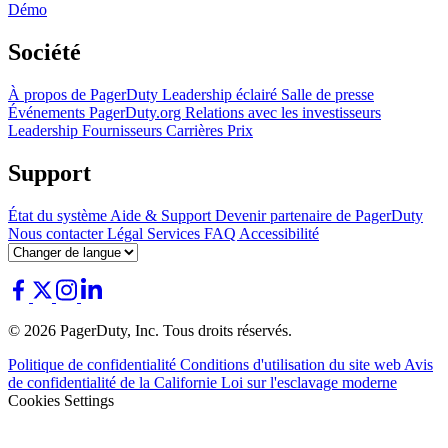
Démo
Société
À propos de PagerDuty
Leadership éclairé
Salle de presse
Événements
PagerDuty.org
Relations avec les investisseurs
Leadership
Fournisseurs
Carrières
Prix
Support
État du système
Aide & Support
Devenir partenaire de PagerDuty
Nous contacter
Légal
Services
FAQ
Accessibilité
© 2026 PagerDuty, Inc. Tous droits réservés.
Politique de confidentialité
Conditions d'utilisation du site web
Avis
de confidentialité de la Californie
Loi sur l'esclavage moderne
Cookies Settings