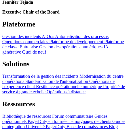
Jennifer Tejada
Executive Chair of the Board
Plateforme
Gestion des incidents
AIOps
Automatisation des processus
Opérations commerciales
Plateforme de développement
Plateforme
de classe Entreprise
Gestion des opérations numériques
IA
générative
Quoi de neuf
Solutions
Transformation de la gestion des incidents
Modernisation du centre
d'opérations
Standardisation de l'automatisation
Opérations de
l'expérience client
Résilience opérationnelle numérique
Propriété de
service à grande échelle
Opérations à distance
Ressources
Bibliothèque de ressources
Forum communautaire
Guides
opérationnels
PagerDuty en tournée
Témoignages de clients
Guides
d'intégration
Université PagerDuty
Base de connaissances
Blog