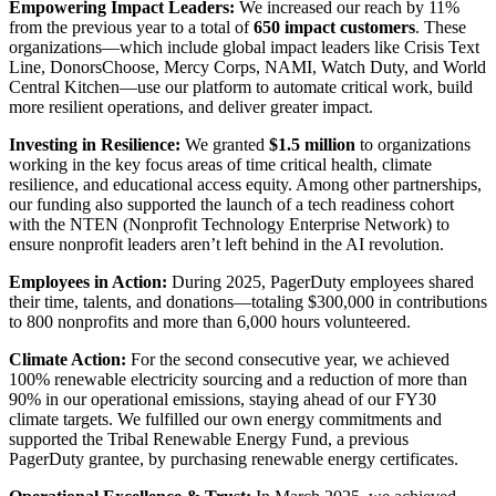
Empowering Impact Leaders:
We increased our reach by 11%
from the previous year to a total of
650 impact customers
. These
organizations—which include global impact leaders like Crisis Text
Line, DonorsChoose, Mercy Corps, NAMI, Watch Duty, and World
Central Kitchen—use our platform to automate critical work, build
more resilient operations, and deliver greater impact.
Investing in Resilience:
We granted
$1.5 million
to organizations
working in the key focus areas of time critical health, climate
resilience, and educational access equity. Among other partnerships,
our funding also supported the launch of a tech readiness cohort
with the NTEN (Nonprofit Technology Enterprise Network) to
ensure nonprofit leaders aren’t left behind in the AI revolution.
Employees in Action:
During 2025, PagerDuty employees shared
their time, talents, and donations—totaling $300,000 in contributions
to 800 nonprofits and more than 6,000 hours volunteered.
Climate Action:
For the second consecutive year, we achieved
100% renewable electricity sourcing and a reduction of more than
90% in our operational emissions, staying ahead of our FY30
climate targets. We fulfilled our own energy commitments and
supported the Tribal Renewable Energy Fund, a previous
PagerDuty grantee, by purchasing renewable energy certificates.