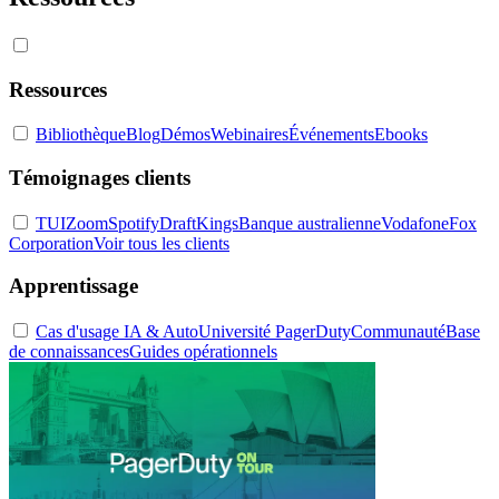
Ressources
Bibliothèque
Blog
Démos
Webinaires
Événements
Ebooks
Témoignages clients
TUI
Zoom
Spotify
DraftKings
Banque australienne
Vodafone
Fox
Corporation
Voir tous les clients
Apprentissage
Cas d'usage IA & Auto
Université PagerDuty
Communauté
Base
de connaissances
Guides opérationnels