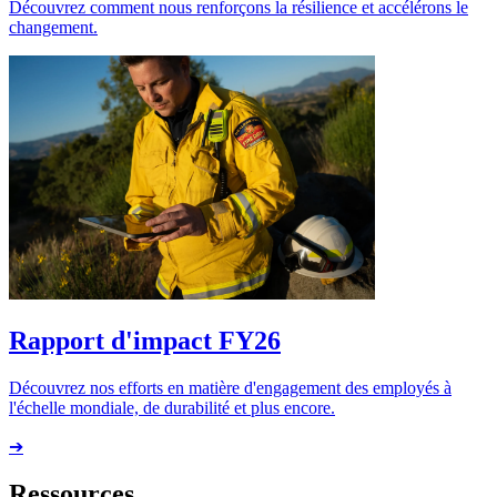
Découvrez comment nous renforçons la résilience et accélérons le
changement.
Rapport d'impact FY26
Découvrez nos efforts en matière d'engagement des employés à
l'échelle mondiale, de durabilité et plus encore.
➔
Ressources