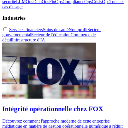
sécurité
LLMOps
DataOps
FinOps
ComplianceOps
CrisisOps
Tous les
cas d'usage
Industries
Services financiers
Soins de santé
Non profit
Secteur
gouvernemental
Secteur de l'éducation
Commerce de
détail
Infrastructure d'IA
Intégrité opérationnelle chez FOX
Découvrez comment l'approche moderne de cette entreprise
médiatique en matière de gestion opérationnelle numérique a réduit