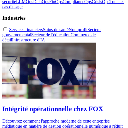
sécurité
LLMOps
DataOps
FinOps
ComplianceOps
CrisisOps
Tous les
cas d'usage
Industries
Services financiers
Soins de santé
Non profit
Secteur
gouvernemental
Secteur de l'éducation
Commerce de
détail
Infrastructure d'IA
Intégrité opérationnelle chez FOX
Découvrez comment l'approche moderne de cette entreprise
médiatique en matière de gestion opérationnelle numérique a réduit