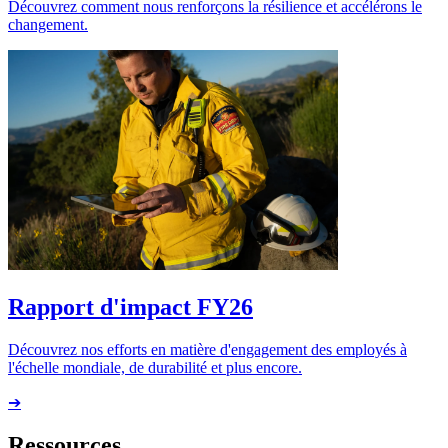
Découvrez comment nous renforçons la résilience et accélérons le
changement.
Rapport d'impact FY26
Découvrez nos efforts en matière d'engagement des employés à
l'échelle mondiale, de durabilité et plus encore.
➔
Ressources