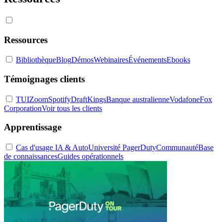
Ressources
Bibliothèque
Blog
Démos
Webinaires
Événements
Ebooks
Témoignages clients
TUI
Zoom
Spotify
DraftKings
Banque australienne
Vodafone
Fox
Corporation
Voir tous les clients
Apprentissage
Cas d'usage IA & Auto
Université PagerDuty
Communauté
Base
de connaissances
Guides opérationnels