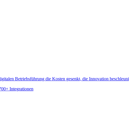
gitalen Betriebsführung die Kosten gesenkt, die Innovation beschleun
700+ Integrationen