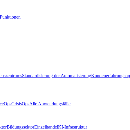
-Funktionen
iebszentrums
Standardisierung der Automatisierung
Kundenerfahrungsop
ceOps
CrisisOps
Alle Anwendungsfälle
ktor
Bildungssektor
Einzelhandel
KI-Infrastruktur