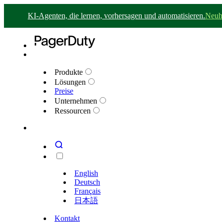
KI-Agenten, die lernen, vorhersagen und automatisieren.
Neuh
Produkte
Lösungen
Preise
Unternehmen
Ressourcen
English
Deutsch
Français
日本語
Kontakt