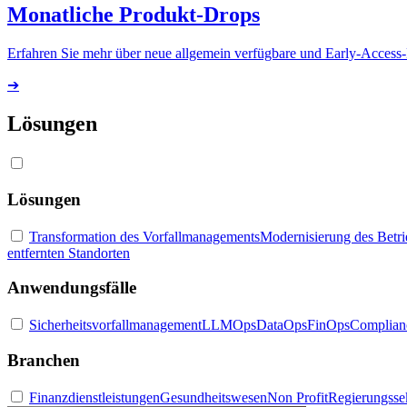
Monatliche Produkt-Drops
Erfahren Sie mehr über neue allgemein verfügbare und Early-Access
➔
Lösungen
Lösungen
Transformation des Vorfallmanagements
Modernisierung des Betr
entfernten Standorten
Anwendungsfälle
Sicherheitsvorfallmanagement
LLMOps
DataOps
FinOps
Complian
Branchen
Finanzdienstleistungen
Gesundheitswesen
Non Profit
Regierungsse