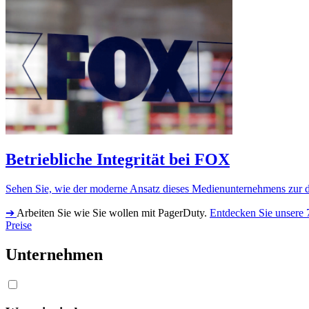
Betriebliche Integrität bei FOX
Sehen Sie, wie der moderne Ansatz dieses Medienunternehmens zur di
➔
Arbeiten Sie wie Sie wollen mit PagerDuty.
Entdecken Sie unsere 
Preise
Unternehmen