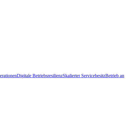
erationen
Digitale Betriebsresilienz
Skalierter Servicebesitz
Betrieb an