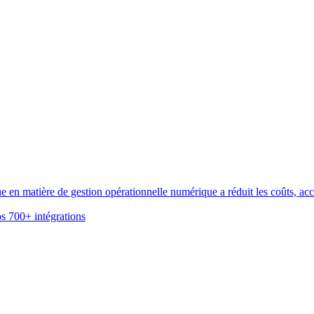
n matière de gestion opérationnelle numérique a réduit les coûts, accél
s 700+ intégrations