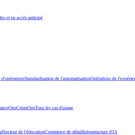
es et en accès anticipé
 d'opérations
Standardisation de l'automatisation
Opérations de l'expérie
anceOps
CrisisOps
Tous les cas d'usage
al
Secteur de l'éducation
Commerce de détail
Infrastructure d'IA