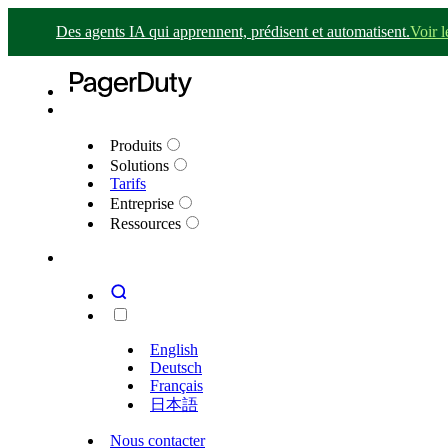
Des agents IA qui apprennent, prédisent et automatisent.
Voir 
Produits
Solutions
Tarifs
Entreprise
Ressources
English
Deutsch
Français
日本語
Nous contacter