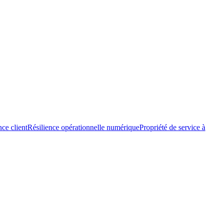
nce client
Résilience opérationnelle numérique
Propriété de service à