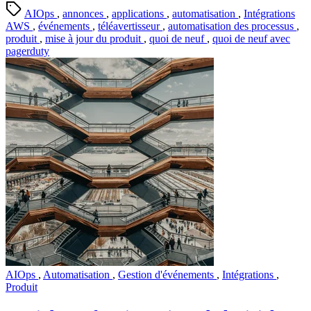
AIOps
,
annonces
,
applications
,
automatisation
,
Intégrations
AWS
,
événements
,
téléavertisseur
,
automatisation des processus
,
produit
,
mise à jour du produit
,
quoi de neuf
,
quoi de neuf avec
pagerduty
AIOps
,
Automatisation
,
Gestion d'événements
,
Intégrations
,
Produit