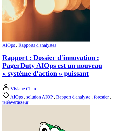
AIOps
,
Rapports d'analystes
Rapport : Dossier d'innovation :
PagerDuty AIOps est un nouveau
« système d'action » puissant
Viviane Chan
AIOps
,
solution AIOP
,
Rapport d'analyste
,
forestier
,
téléavertisseur