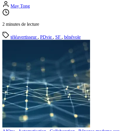
May Tong
2 minutes de lecture
téléavertisseur
,
PDvie
,
SF
,
bénévole