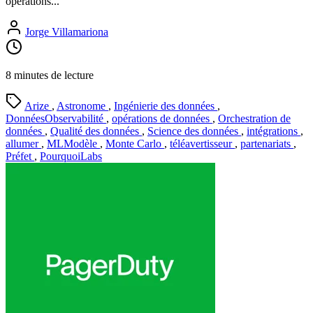
opérations...
Jorge Villamariona
8 minutes de lecture
Arize
,
Astronome
,
Ingénierie des données
,
DonnéesObservabilité
,
opérations de données
,
Orchestration de
données
,
Qualité des données
,
Science des données
,
intégrations
,
allumer
,
MLModèle
,
Monte Carlo
,
téléavertisseur
,
partenariats
,
Préfet
,
PourquoiLabs