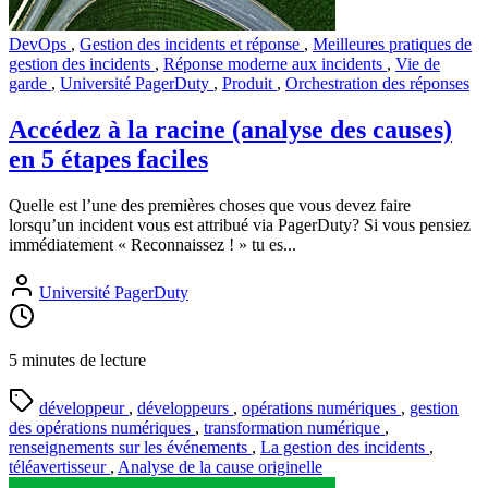
DevOps
,
Gestion des incidents et réponse
,
Meilleures pratiques de
gestion des incidents
,
Réponse moderne aux incidents
,
Vie de
garde
,
Université PagerDuty
,
Produit
,
Orchestration des réponses
Accédez à la racine (analyse des causes)
en 5 étapes faciles
Quelle est l’une des premières choses que vous devez faire
lorsqu’un incident vous est attribué via PagerDuty? Si vous pensiez
immédiatement « Reconnaissez ! » tu es...
Université PagerDuty
5 minutes de lecture
développeur
,
développeurs
,
opérations numériques
,
gestion
des opérations numériques
,
transformation numérique
,
renseignements sur les événements
,
La gestion des incidents
,
téléavertisseur
,
Analyse de la cause originelle