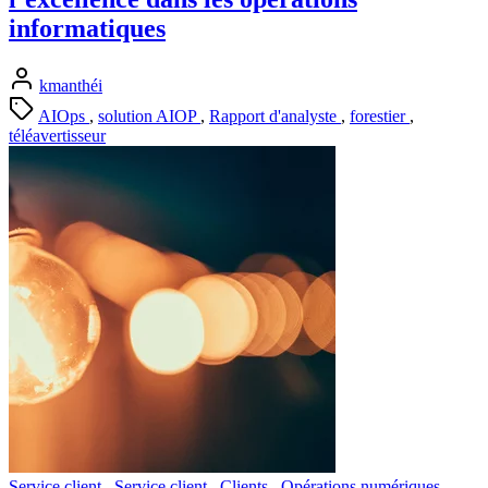
informatiques
kmanthéi
AIOps
,
solution AIOP
,
Rapport d'analyste
,
forestier
,
téléavertisseur
Service client
,
Service client
,
Clients
,
Opérations numériques
,