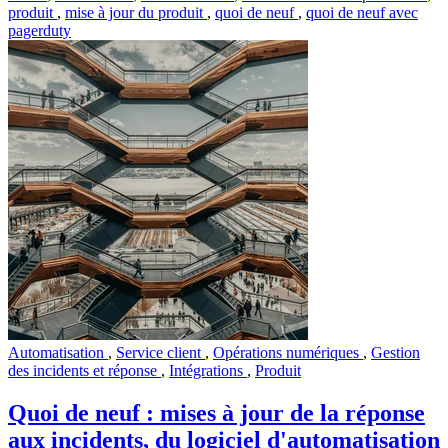
produit
,
mise à jour du produit
,
quoi de neuf
,
quoi de neuf avec
pagerduty
Automatisation
,
Service client
,
Opérations numériques
,
Gestion
des incidents et réponse
,
Intégrations
,
Produit
Quoi de neuf : mises à jour de la réponse
aux incidents, du logiciel d'automatisation