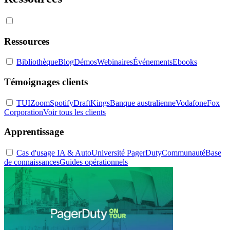
Ressources
Bibliothèque
Blog
Démos
Webinaires
Événements
Ebooks
Témoignages clients
TUI
Zoom
Spotify
DraftKings
Banque australienne
Vodafone
Fox
Corporation
Voir tous les clients
Apprentissage
Cas d'usage IA & Auto
Université PagerDuty
Communauté
Base
de connaissances
Guides opérationnels