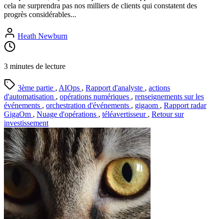
cela ne surprendra pas nos milliers de clients qui constatent des
progrès considérables...
Heath Newburn
3 minutes de lecture
3ème partie
,
AIOps
,
Rapport d'analyste
,
actions
d'automatisation
,
opérations numériques
,
renseignements sur les
événements
,
orchestration d'événements
,
gigaom
,
Rapport radar
GigaOm
,
Nuage d'opérations
,
téléavertisseur
,
Retour sur
investissement