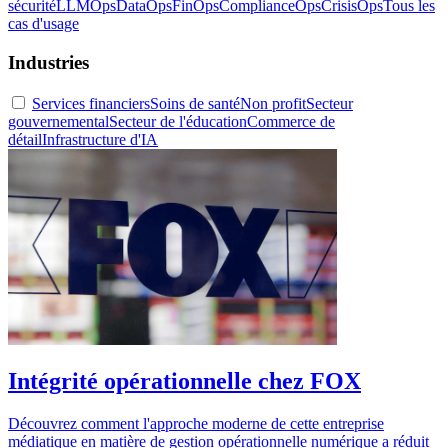
sécurité
LLMOps
DataOps
FinOps
ComplianceOps
CrisisOps
Tous les
cas d'usage
Industries
Services financiers
Soins de santé
Non profit
Secteur
gouvernemental
Secteur de l'éducation
Commerce de
détail
Infrastructure d'IA
Intégrité opérationnelle chez FOX
Découvrez comment l'approche moderne de cette entreprise
médiatique en matière de gestion opérationnelle numérique a réduit