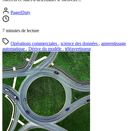
PagerDuty
7 minutes de lecture
Opérations commerciales
,
science des données
,
apprentissage
automatique
,
Dérive du modèle
,
téléavertisseur