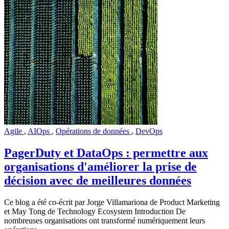
Agile
,
AIOps
,
Opérations de données
,
DevOps
PagerDuty et DataOps : permettre aux
organisations d'améliorer la prise de
décision avec de meilleures données
Ce blog a été co-écrit par Jorge Villamariona de Product Marketing
et May Tong de Technology Ecosystem Introduction De
nombreuses organisations ont transformé numériquement leurs