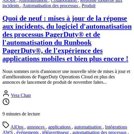
AIOps
,
Automatisation
,
Collaboration
,
Réponse moderne aux
incidents
,
Automatisation des processus
,
Produit
Quoi de neuf : mises à jour de la réponse
aux incidents, du logiciel d'automatisation
des processus PagerDuty® et de
l'automatisation du Runbook
PagerDuty®, de l'expérience des
applications mobiles et bien plus encore !
Nous sommes ravis d'annoncer une nouvelle série de mises à jour et
d'améliorations de PagerDuty Operations Cloud en plus des
annonces de lancement de produit de novembre faites...
Vera Chan
9 minutes de lecture
AIOps
,
annonces
,
applications
,
automatisation
,
Intégrations
AWS
,
événements
,
téléavertisseur
,
automatisation des processus
,