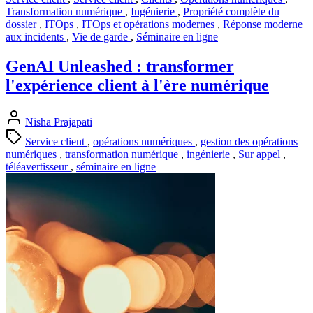
Transformation numérique
,
Ingénierie
,
Propriété complète du
dossier
,
ITOps
,
ITOps et opérations modernes
,
Réponse moderne
aux incidents
,
Vie de garde
,
Séminaire en ligne
GenAI Unleashed : transformer
l'expérience client à l'ère numérique
Nisha Prajapati
Service client
,
opérations numériques
,
gestion des opérations
numériques
,
transformation numérique
,
ingénierie
,
Sur appel
,
téléavertisseur
,
séminaire en ligne