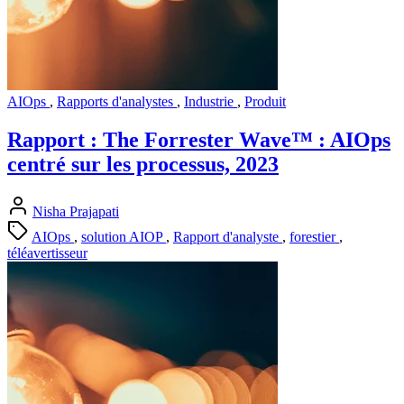
AIOps
,
Rapports d'analystes
,
Industrie
,
Produit
Rapport : The Forrester Wave™ : AIOps
centré sur les processus, 2023
Nisha Prajapati
AIOps
,
solution AIOP
,
Rapport d'analyste
,
forestier
,
téléavertisseur