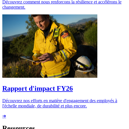
Découvrez comment nous renforçons la résilience et accélérons le
changement.
Rapport d'impact FY26
Découvrez nos efforts en matière d'engagement des employés à
l'échelle mondiale, de durabilité et plus encore.
➔
Ressources