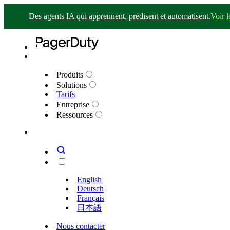
Des agents IA qui apprennent, prédisent et automatisent.
Voir 
Produits
Solutions
Tarifs
Entreprise
Ressources
English
Deutsch
Français
日本語
Nous contacter