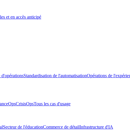
es et en accès anticipé
 d'opérations
Standardisation de l'automatisation
Opérations de l'expérie
anceOps
CrisisOps
Tous les cas d'usage
al
Secteur de l'éducation
Commerce de détail
Infrastructure d'IA