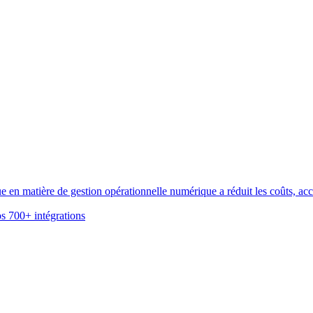
n matière de gestion opérationnelle numérique a réduit les coûts, accél
s 700+ intégrations