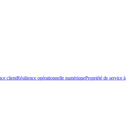
nce client
Résilience opérationnelle numérique
Propriété de service à