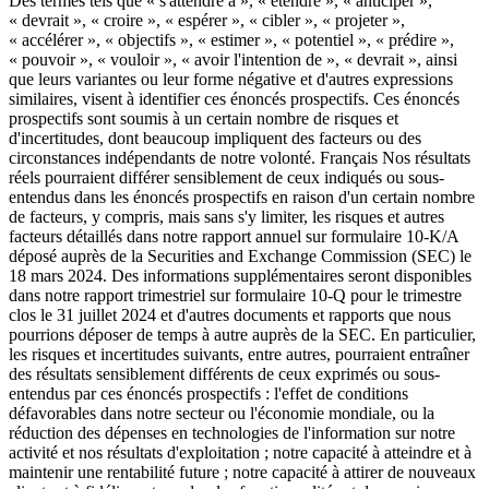
Des termes tels que « s'attendre à », « étendre », « anticiper »,
« devrait », « croire », « espérer », « cibler », « projeter »,
« accélérer », « objectifs », « estimer », « potentiel », « prédire »,
« pouvoir », « vouloir », « avoir l'intention de », « devrait », ainsi
que leurs variantes ou leur forme négative et d'autres expressions
similaires, visent à identifier ces énoncés prospectifs. Ces énoncés
prospectifs sont soumis à un certain nombre de risques et
d'incertitudes, dont beaucoup impliquent des facteurs ou des
circonstances indépendants de notre volonté. Français Nos résultats
réels pourraient différer sensiblement de ceux indiqués ou sous-
entendus dans les énoncés prospectifs en raison d'un certain nombre
de facteurs, y compris, mais sans s'y limiter, les risques et autres
facteurs détaillés dans notre rapport annuel sur formulaire 10-K/A
déposé auprès de la Securities and Exchange Commission (SEC) le
18 mars 2024. Des informations supplémentaires seront disponibles
dans notre rapport trimestriel sur formulaire 10-Q pour le trimestre
clos le 31 juillet 2024 et d'autres documents et rapports que nous
pourrions déposer de temps à autre auprès de la SEC. En particulier,
les risques et incertitudes suivants, entre autres, pourraient entraîner
des résultats sensiblement différents de ceux exprimés ou sous-
entendus par ces énoncés prospectifs : l'effet de conditions
défavorables dans notre secteur ou l'économie mondiale, ou la
réduction des dépenses en technologies de l'information sur notre
activité et nos résultats d'exploitation ; notre capacité à atteindre et à
maintenir une rentabilité future ; notre capacité à attirer de nouveaux