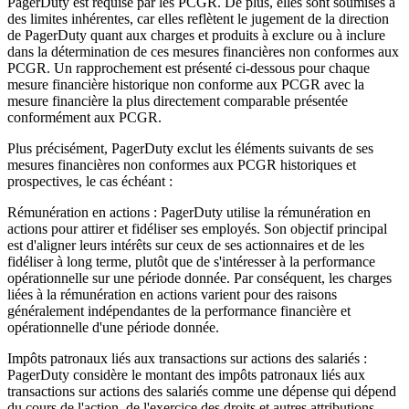
PagerDuty est requise par les PCGR. De plus, elles sont soumises à
des limites inhérentes, car elles reflètent le jugement de la direction
de PagerDuty quant aux charges et produits à exclure ou à inclure
dans la détermination de ces mesures financières non conformes aux
PCGR. Un rapprochement est présenté ci-dessous pour chaque
mesure financière historique non conforme aux PCGR avec la
mesure financière la plus directement comparable présentée
conformément aux PCGR.
Plus précisément, PagerDuty exclut les éléments suivants de ses
mesures financières non conformes aux PCGR historiques et
prospectives, le cas échéant :
Rémunération en actions : PagerDuty utilise la rémunération en
actions pour attirer et fidéliser ses employés. Son objectif principal
est d'aligner leurs intérêts sur ceux de ses actionnaires et de les
fidéliser à long terme, plutôt que de s'intéresser à la performance
opérationnelle sur une période donnée. Par conséquent, les charges
liées à la rémunération en actions varient pour des raisons
généralement indépendantes de la performance financière et
opérationnelle d'une période donnée.
Impôts patronaux liés aux transactions sur actions des salariés :
PagerDuty considère le montant des impôts patronaux liés aux
transactions sur actions des salariés comme une dépense qui dépend
du cours de l'action, de l'exercice des droits et autres attributions