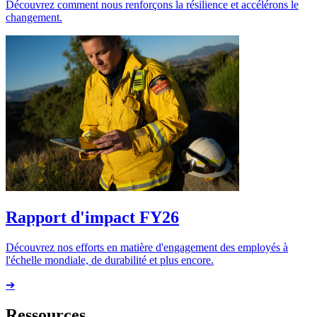
Découvrez comment nous renforçons la résilience et accélérons le
changement.
Rapport d'impact FY26
Découvrez nos efforts en matière d'engagement des employés à
l'échelle mondiale, de durabilité et plus encore.
➔
Ressources