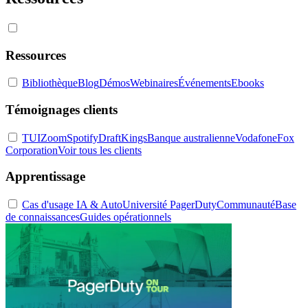
Ressources
Bibliothèque
Blog
Démos
Webinaires
Événements
Ebooks
Témoignages clients
TUI
Zoom
Spotify
DraftKings
Banque australienne
Vodafone
Fox
Corporation
Voir tous les clients
Apprentissage
Cas d'usage IA & Auto
Université PagerDuty
Communauté
Base
de connaissances
Guides opérationnels