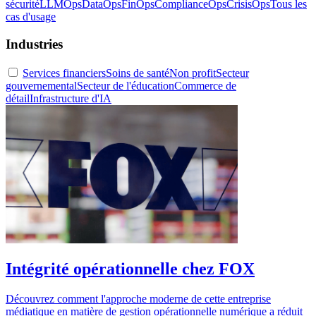
sécurité
LLMOps
DataOps
FinOps
ComplianceOps
CrisisOps
Tous les
cas d'usage
Industries
Services financiers
Soins de santé
Non profit
Secteur
gouvernemental
Secteur de l'éducation
Commerce de
détail
Infrastructure d'IA
Intégrité opérationnelle chez FOX
Découvrez comment l'approche moderne de cette entreprise
médiatique en matière de gestion opérationnelle numérique a réduit