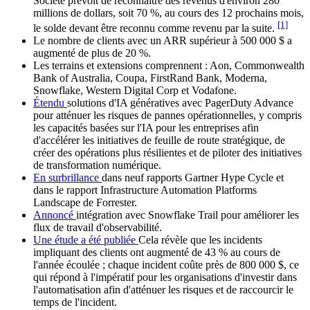
Société prévoit de reconnaître des revenus d'environ 280
millions de dollars, soit 70 %, au cours des 12 prochains mois,
[1]
le solde devant être reconnu comme revenu par la suite.
Le nombre de clients avec un ARR supérieur à 500 000 $ a
augmenté de plus de 20 %.
Les terrains et extensions comprennent : Aon, Commonwealth
Bank of Australia, Coupa, FirstRand Bank, Moderna,
Snowflake, Western Digital Corp et Vodafone.
Étendu
solutions d'IA génératives avec PagerDuty Advance
pour atténuer les risques de pannes opérationnelles, y compris
les capacités basées sur l'IA pour les entreprises afin
d'accélérer les initiatives de feuille de route stratégique, de
créer des opérations plus résilientes et de piloter des initiatives
de transformation numérique.
En surbrillance
dans neuf rapports Gartner Hype Cycle et
dans le rapport Infrastructure Automation Platforms
Landscape de Forrester.
Annoncé
intégration avec Snowflake Trail pour améliorer les
flux de travail d'observabilité.
Une étude a été publiée
Cela révèle que les incidents
impliquant des clients ont augmenté de 43 % au cours de
l'année écoulée ; chaque incident coûte près de 800 000 $, ce
qui répond à l'impératif pour les organisations d'investir dans
l'automatisation afin d'atténuer les risques et de raccourcir le
temps de l'incident.