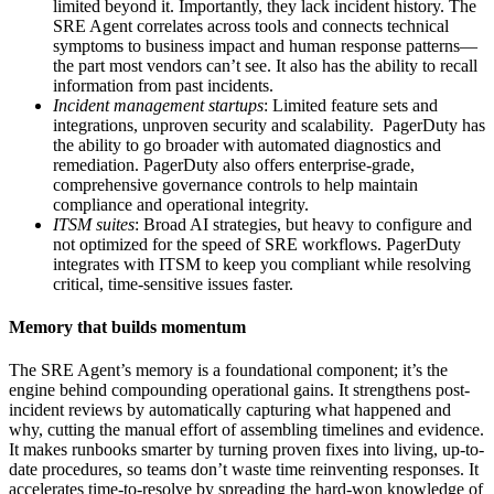
limited beyond it. Importantly, they lack incident history. The
SRE Agent correlates across tools and connects technical
symptoms to business impact and human response patterns—
the part most vendors can’t see. It also has the ability to recall
information from past incidents.
Incident management startups
: Limited feature sets and
integrations, unproven security and scalability. PagerDuty has
the ability to go broader with automated diagnostics and
remediation. PagerDuty also offers enterprise-grade,
comprehensive governance controls to help maintain
compliance and operational integrity.
ITSM suites
: Broad AI strategies, but heavy to configure and
not optimized for the speed of SRE workflows. PagerDuty
integrates with ITSM to keep you compliant while resolving
critical, time-sensitive issues faster.
Memory that builds momentum
The SRE Agent’s memory is a foundational component; it’s the
engine behind compounding operational gains. It strengthens post-
incident reviews by automatically capturing what happened and
why, cutting the manual effort of assembling timelines and evidence.
It makes runbooks smarter by turning proven fixes into living, up-to-
date procedures, so teams don’t waste time reinventing responses. It
accelerates time-to-resolve by spreading the hard-won knowledge of