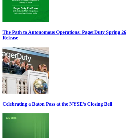
The Path to Autonomous Operations: PagerDuty Spring 26
Release
Celebrating a Baton Pass at the NYSE’s Closing Bell