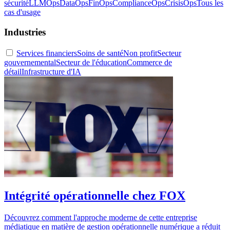
sécurité
LLMOps
DataOps
FinOps
ComplianceOps
CrisisOps
Tous les
cas d'usage
Industries
Services financiers
Soins de santé
Non profit
Secteur
gouvernemental
Secteur de l'éducation
Commerce de
détail
Infrastructure d'IA
Intégrité opérationnelle chez FOX
Découvrez comment l'approche moderne de cette entreprise
médiatique en matière de gestion opérationnelle numérique a réduit