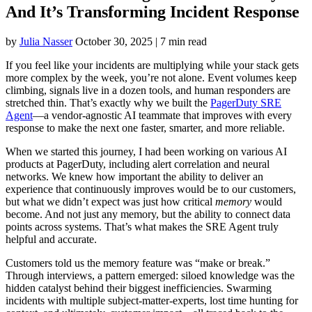
And It’s Transforming Incident Response
by
Julia Nasser
October 30, 2025
|
7 min read
If you feel like your incidents are multiplying while your stack gets
more complex by the week, you’re not alone. Event volumes keep
climbing, signals live in a dozen tools, and human responders are
stretched thin. That’s exactly why we built the
PagerDuty SRE
Agent
—a vendor‑agnostic AI teammate that improves with every
response to make the next one faster, smarter, and more reliable.
When we started this journey, I had been working on various AI
products at PagerDuty, including alert correlation and neural
networks. We knew how important the ability to deliver an
experience that continuously improves would be to our customers,
but what we didn’t expect was just how critical
memory
would
become. And not just any memory, but the ability to connect data
points across systems. That’s what makes the SRE Agent truly
helpful and accurate.
Customers told us the memory feature was “make or break.”
Through interviews, a pattern emerged: siloed knowledge was the
hidden catalyst behind their biggest inefficiencies. Swarming
incidents with multiple subject-matter-experts, lost time hunting for