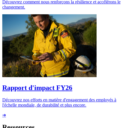
Découvrez comment nous renforçons la résilience et accélérons le
changement.
Rapport d'impact FY26
Découvrez nos efforts en matière d'engagement des employés à
l'échelle mondiale, de durabilité et plus encore.
➔
Ressources