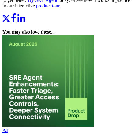
to get better.
Try SRE Agent
today, or see how it works in practice
in our interactive
product tour
.
You may also love these...
AI