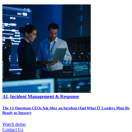
AI
,
Incident Management & Response
The 13 Questions CEOs Ask After an Incident (And What IT Leaders Must Be
Ready to Answer)
Watch demo
Contact Us