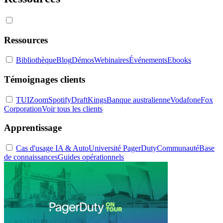
Ressources
Bibliothèque
Blog
Démos
Webinaires
Événements
Ebooks
Témoignages clients
TUI
Zoom
Spotify
DraftKings
Banque australienne
Vodafone
Fox
Corporation
Voir tous les clients
Apprentissage
Cas d'usage IA & Auto
Université PagerDuty
Communauté
Base
de connaissances
Guides opérationnels