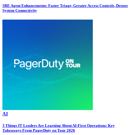
SRE Agent Enhancements: Faster Triage, Greater Access Controls, Deeper
System Connectivity
AI
3 Things IT Leaders Are Learning About AI-First Operations: Key
Takeaways From PagerDuty on Tour 2026