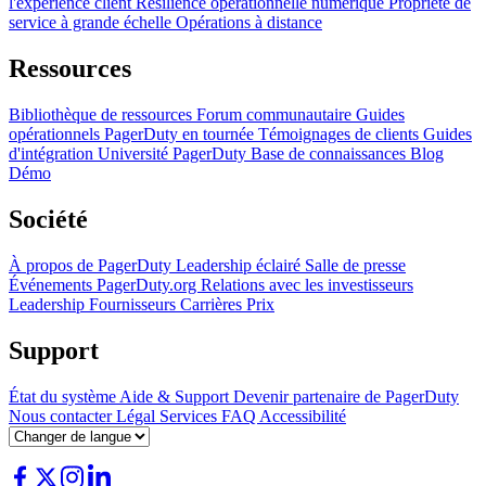
l'expérience client
Résilience opérationnelle numérique
Propriété de
service à grande échelle
Opérations à distance
Ressources
Bibliothèque de ressources
Forum communautaire
Guides
opérationnels
PagerDuty en tournée
Témoignages de clients
Guides
d'intégration
Université PagerDuty
Base de connaissances
Blog
Démo
Société
À propos de PagerDuty
Leadership éclairé
Salle de presse
Événements
PagerDuty.org
Relations avec les investisseurs
Leadership
Fournisseurs
Carrières
Prix
Support
État du système
Aide & Support
Devenir partenaire de PagerDuty
Nous contacter
Légal
Services
FAQ
Accessibilité