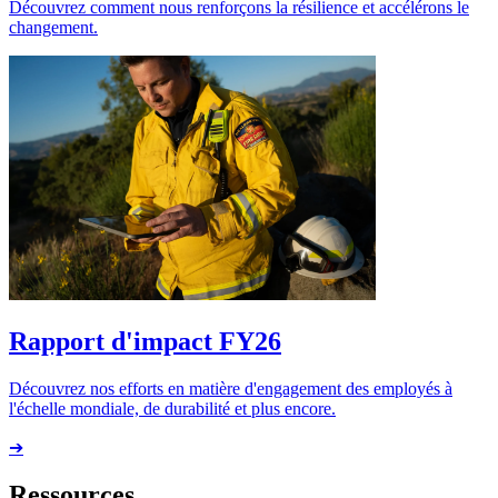
Découvrez comment nous renforçons la résilience et accélérons le
changement.
Rapport d'impact FY26
Découvrez nos efforts en matière d'engagement des employés à
l'échelle mondiale, de durabilité et plus encore.
➔
Ressources