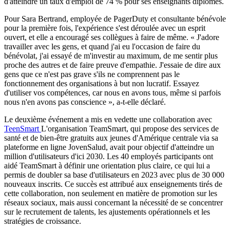
d'atteindre un taux d'emploi de 74 % pour ses enseignants diplômés.
Pour Sara Bertrand, employée de PagerDuty et consultante bénévole
pour la première fois, l'expérience s'est déroulée avec un esprit
ouvert, et elle a encouragé ses collègues à faire de même. « J'adore
travailler avec les gens, et quand j'ai eu l'occasion de faire du
bénévolat, j'ai essayé de m'investir au maximum, de me sentir plus
proche des autres et de faire preuve d'empathie. J'essaie de dire aux
gens que ce n'est pas grave s'ils ne comprennent pas le
fonctionnement des organisations à but non lucratif. Essayez
d'utiliser vos compétences, car nous en avons tous, même si parfois
nous n'en avons pas conscience », a-t-elle déclaré.
Le deuxième événement a mis en vedette une collaboration avec
TeenSmart
L'organisation TeamSmart, qui propose des services de
santé et de bien-être gratuits aux jeunes d'Amérique centrale via sa
plateforme en ligne JovenSalud, avait pour objectif d'atteindre un
million d'utilisateurs d'ici 2030. Les 40 employés participants ont
aidé TeamSmart à définir une orientation plus claire, ce qui lui a
permis de doubler sa base d'utilisateurs en 2023 avec plus de 30 000
nouveaux inscrits. Ce succès est attribué aux enseignements tirés de
cette collaboration, non seulement en matière de promotion sur les
réseaux sociaux, mais aussi concernant la nécessité de se concentrer
sur le recrutement de talents, les ajustements opérationnels et les
stratégies de croissance.