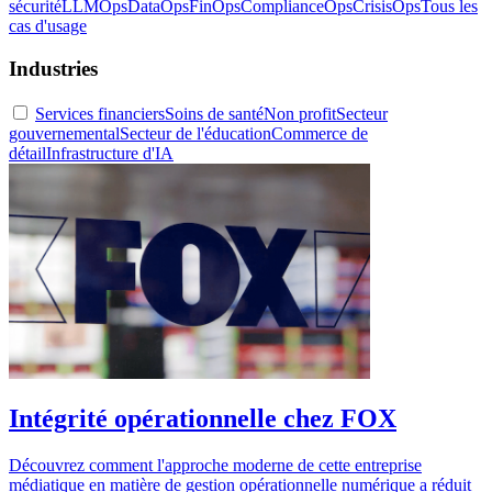
sécurité
LLMOps
DataOps
FinOps
ComplianceOps
CrisisOps
Tous les
cas d'usage
Industries
Services financiers
Soins de santé
Non profit
Secteur
gouvernemental
Secteur de l'éducation
Commerce de
détail
Infrastructure d'IA
Intégrité opérationnelle chez FOX
Découvrez comment l'approche moderne de cette entreprise
médiatique en matière de gestion opérationnelle numérique a réduit