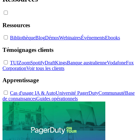
Ressources
Bibliothèque
Blog
Démos
Webinaires
Événements
Ebooks
Témoignages clients
TUI
Zoom
Spotify
DraftKings
Banque australienne
Vodafone
Fox
Corporation
Voir tous les clients
Apprentissage
Cas d'usage IA & Auto
Université PagerDuty
Communauté
Base
de connaissances
Guides opérationnels