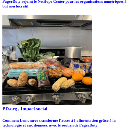
PagerDuty rejoint le NetHope Center pour les organisations numériques à
but non lucratif
PD.org
,
Impact social
Comment Lemontree transforme l'accès à l'alimentation grâce à la
technologie et aux données, avec le soutien de PagerDuty