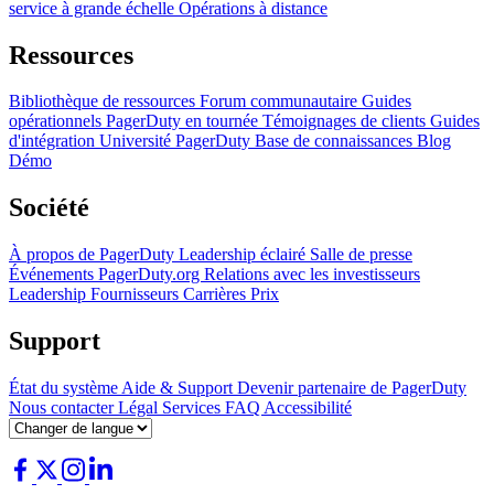
service à grande échelle
Opérations à distance
Ressources
Bibliothèque de ressources
Forum communautaire
Guides
opérationnels
PagerDuty en tournée
Témoignages de clients
Guides
d'intégration
Université PagerDuty
Base de connaissances
Blog
Démo
Société
À propos de PagerDuty
Leadership éclairé
Salle de presse
Événements
PagerDuty.org
Relations avec les investisseurs
Leadership
Fournisseurs
Carrières
Prix
Support
État du système
Aide & Support
Devenir partenaire de PagerDuty
Nous contacter
Légal
Services
FAQ
Accessibilité