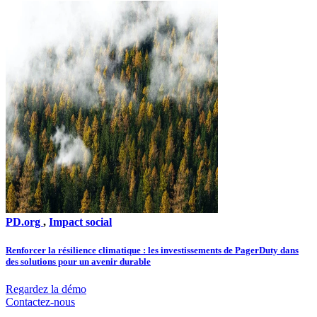
PD.org
,
Impact social
Renforcer la résilience climatique : les investissements de PagerDuty dans
des solutions pour un avenir durable
Regardez la démo
Contactez-nous