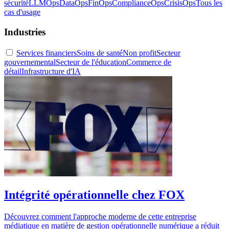
sécurité
LLMOps
DataOps
FinOps
ComplianceOps
CrisisOps
Tous les
cas d'usage
Industries
Services financiers
Soins de santé
Non profit
Secteur
gouvernemental
Secteur de l'éducation
Commerce de
détail
Infrastructure d'IA
Intégrité opérationnelle chez FOX
Découvrez comment l'approche moderne de cette entreprise
médiatique en matière de gestion opérationnelle numérique a réduit