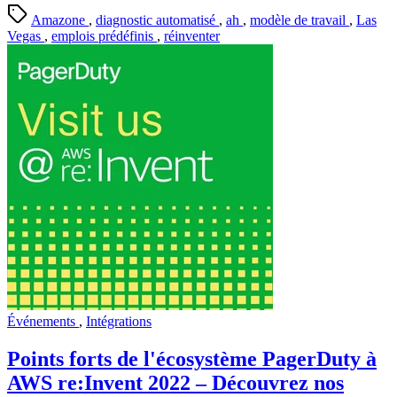
Amazone
,
diagnostic automatisé
,
ah
,
modèle de travail
,
Las
Vegas
,
emplois prédéfinis
,
réinventer
Événements
,
Intégrations
Points forts de l'écosystème PagerDuty à
AWS re:Invent 2022 – Découvrez nos