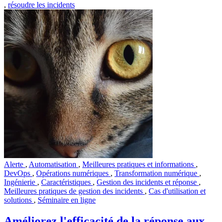
,
résoudre les incidents
Alerte
,
Automatisation
,
Meilleures pratiques et informations
,
DevOps
,
Opérations numériques
,
Transformation numérique
,
Ingénierie
,
Caractéristiques
,
Gestion des incidents et réponse
,
Meilleures pratiques de gestion des incidents
,
Cas d'utilisation et
solutions
,
Séminaire en ligne
Améliorez l'efficacité de la réponse aux