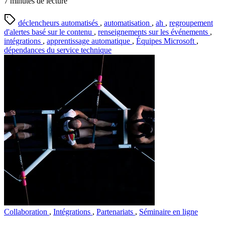
7 minutes de lecture
déclencheurs automatisés
,
automatisation
,
ah
,
regroupement
d'alertes basé sur le contenu
,
renseignements sur les événements
,
intégrations
,
apprentissage automatique
,
Équipes Microsoft
,
dépendances du service technique
Collaboration
,
Intégrations
,
Partenariats
,
Séminaire en ligne