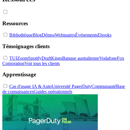
Ressources
Bibliothèque
Blog
Démos
Webinaires
Événements
Ebooks
Témoignages clients
TUI
Zoom
Spotify
DraftKings
Banque australienne
Vodafone
Fox
Corporation
Voir tous les clients
Apprentissage
Cas d'usage IA & Auto
Université PagerDuty
Communauté
Base
de connaissances
Guides opérationnels