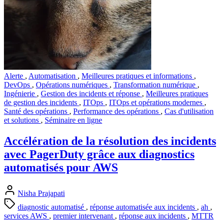
Alerte
,
Automatisation
,
Meilleures pratiques et informations
,
DevOps
,
Opérations numériques
,
Transformation numérique
,
Ingénierie
,
Gestion des incidents et réponse
,
Meilleures pratiques
de gestion des incidents
,
ITOps
,
ITOps et opérations modernes
,
Santé des opérations
,
Performance des opérations
,
Cas d'utilisation
et solutions
,
Séminaire en ligne
Accélération de la résolution des incidents
avec PagerDuty grâce aux diagnostics
automatisés pour AWS
Nisha Prajapati
diagnostic automatisé
,
réponse automatisée aux incidents
,
ah
,
services AWS
,
premier intervenant
,
réponse aux incidents
,
MTTR