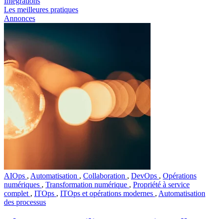
Intégrations
Les meilleures pratiques
Annonces
AIOps
,
Automatisation
,
Collaboration
,
DevOps
,
Opérations
numériques
,
Transformation numérique
,
Propriété à service
complet
,
ITOps
,
ITOps et opérations modernes
,
Automatisation
des processus