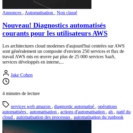
Annonces
,
Automatisation
,
Non classé
Nouveau! Diagnostics automatisés
courants pour les utilisateurs AWS
Les architectures cloud modernes d'aujourd'hui centrées sur AWS
sont généralement un composite d'environ 250 services et flux de
travail AWS mis en œuvre par plus de 25 000 services SaaS,
services développés en interne,...
Jake Cohen
4 minutes de lecture
services web amazon
,
diagnostic automatisé
,
opérations
automatisées
,
automatisation
,
actions d'automatisation
,
ah
,
natif du
cloud
,
automatisation des processus
,
automatisation du runbook