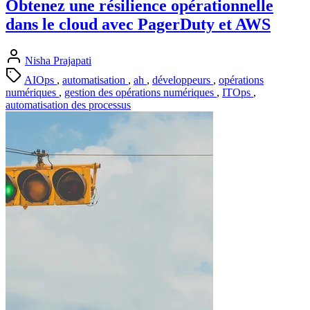
Obtenez une résilience opérationnelle
dans le cloud avec PagerDuty et AWS
Nisha Prajapati
AIOps
,
automatisation
,
ah
,
développeurs
,
opérations
numériques
,
gestion des opérations numériques
,
ITOps
,
automatisation des processus