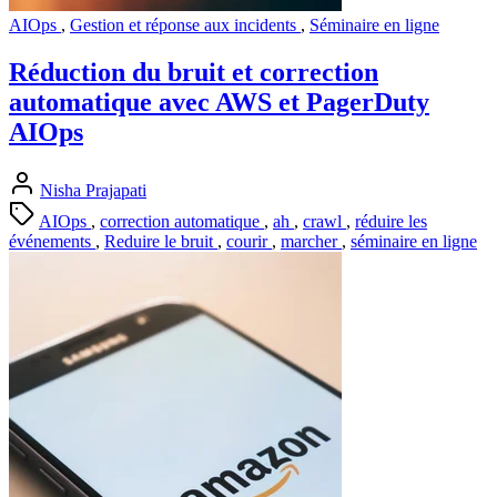
AIOps
,
Gestion et réponse aux incidents
,
Séminaire en ligne
Réduction du bruit et correction
automatique avec AWS et PagerDuty
AIOps
Nisha Prajapati
AIOps
,
correction automatique
,
ah
,
crawl
,
réduire les
événements
,
Reduire le bruit
,
courir
,
marcher
,
séminaire en ligne