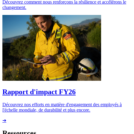
Découvrez comment nous renforçons la résilience et accélérons le
changement.
Rapport d'impact FY26
Découvrez nos efforts en matière d'engagement des employés à
l'échelle mondiale, de durabilité et plus encore.
➔
Ressources