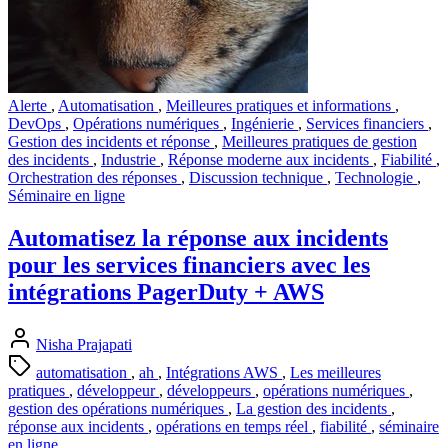
Alerte
,
Automatisation
,
Meilleures pratiques et informations
,
DevOps
,
Opérations numériques
,
Ingénierie
,
Services financiers
,
Gestion des incidents et réponse
,
Meilleures pratiques de gestion
des incidents
,
Industrie
,
Réponse moderne aux incidents
,
Fiabilité
,
Orchestration des réponses
,
Discussion technique
,
Technologie
,
Séminaire en ligne
Automatisez la réponse aux incidents
pour les services financiers avec les
intégrations PagerDuty + AWS
Nisha Prajapati
automatisation
,
ah
,
Intégrations AWS
,
Les meilleures
pratiques
,
développeur
,
développeurs
,
opérations numériques
,
gestion des opérations numériques
,
La gestion des incidents
,
réponse aux incidents
,
opérations en temps réel
,
fiabilité
,
séminaire
en ligne