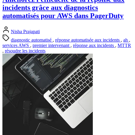
incidents grâce aux diagnostics
automatisés pour AWS dans PagerDuty
Nisha Prajapati
diagnostic automatisé
,
réponse automatisée aux incidents
,
ah
,
services AWS
,
premier intervenant
,
réponse aux incidents
,
MTTR
,
résoudre les incidents