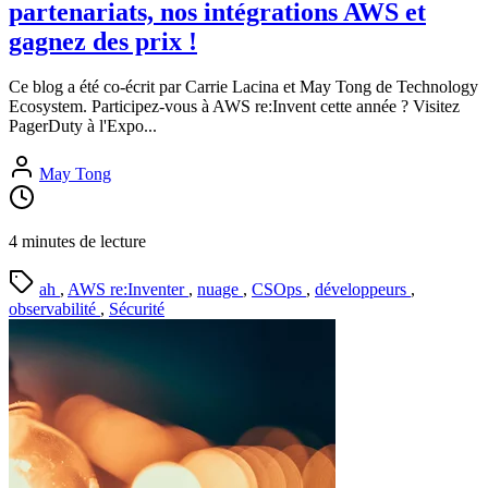
partenariats, nos intégrations AWS et
gagnez des prix !
Ce blog a été co-écrit par Carrie Lacina et May Tong de Technology
Ecosystem. Participez-vous à AWS re:Invent cette année ? Visitez
PagerDuty à l'Expo...
May Tong
4 minutes de lecture
ah
,
AWS re:Inventer
,
nuage
,
CSOps
,
développeurs
,
observabilité
,
Sécurité