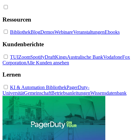
Ressourcen
Bibliothek
Blog
Demos
Webinare
Veranstaltungen
Ebooks
Kundenberichte
TUI
Zoom
Spotify
DraftKings
Australische Bank
Vodafone
Fox
Corporation
Alle Kunden ansehen
Lernen
KI & Automation Bibliothek
PagerDuty-
Universität
Gemeinschaft
Betriebsanleitungen
Wissensdatenbank