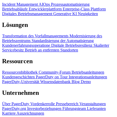
Incident Management
AIOps
Prozessautomatisierung
Betriebsabläufe
Entwicklerplattform
Enterprise-Class Plattform
Digitales Betriebsmanagement
Generative KI
Neuigkeiten
Lösungen
Transformation des Vorfallmanagements
Modernisierung des
Betriebszentrums
Standardisierung der Automatisierung
Kundenerfahrungsoperatione
Digitale Betriebsresilienz
Skalierter
Servicebesitz
Betrieb an entfernten Standorten
Ressourcen
Ressourcenbibliothek
Community-Forum
Betriebsanleitungen
Kundengeschichten
PagerDuty on Tour
Integrationsanleitungen
PagerDuty-Universität
Wissensdatenbank
Blog
Demo
Unternehmen
Über PagerDuty
Vordenkerrolle
Pressebereich
Veranstaltungen
PagerDuty.org
Investorbeziehungen
Führungsteam
Lieferanten
Karriere
Auszeichnungen