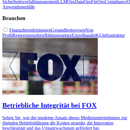
Sicherheitsvorfallmanagement
LLMOps
DataOps
FinOps
ComplianceO
Anwendungsfälle
Branchen
Finanzdienstleistungen
Gesundheitswesen
Non
Profit
Regierungssektor
Bildungssektor
Einzelhandel
KI-Infrastruktur
Betriebliche Integrität bei FOX
Sehen Sie, wie der moderne Ansatz dieses Medienunternehmens zur
digitalen Betriebsführung die Kosten gesenkt, die Innovation
beschleunigt und das Umsatzwachstum gefördert hat.