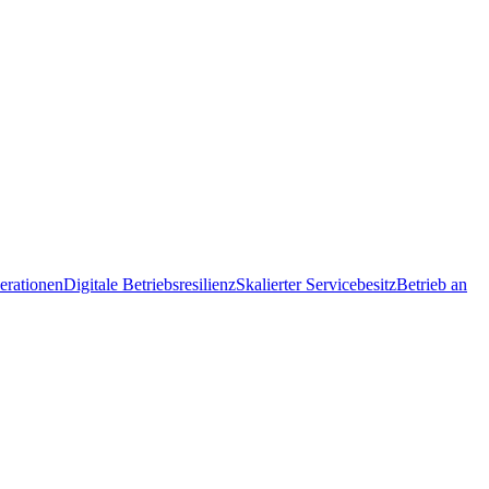
erationen
Digitale Betriebsresilienz
Skalierter Servicebesitz
Betrieb an