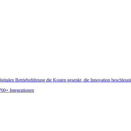
gitalen Betriebsführung die Kosten gesenkt, die Innovation beschleun
700+ Integrationen