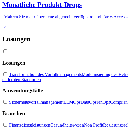
Monatliche Produkt-Drops
Erfahren Sie mehr über neue allgemein verfügbare und Early-Access
➔
Lösungen
Lösungen
Transformation des Vorfallmanagements
Modernisierung des Betr
entfernten Standorten
Anwendungsfälle
Sicherheitsvorfallmanagement
LLMOps
DataOps
FinOps
Complian
Branchen
Finanzdienstleistungen
Gesundheitswesen
Non Profit
Regierungsse