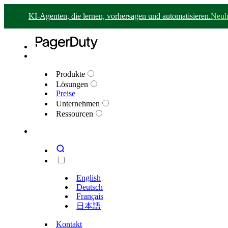
KI-Agenten, die lernen, vorhersagen und automatisieren.
Neuh
Produkte
Lösungen
Preise
Unternehmen
Ressourcen
English
Deutsch
Français
日本語
Kontakt