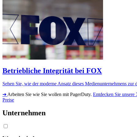
Betriebliche Integrität bei FOX
Sehen Sie, wie der moderne Ansatz dieses Medienunternehmens zur di
➔
Arbeiten Sie wie Sie wollen mit PagerDuty.
Entdecken Sie unsere 
Preise
Unternehmen