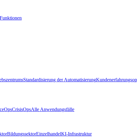
-Funktionen
iebszentrums
Standardisierung der Automatisierung
Kundenerfahrungsop
ceOps
CrisisOps
Alle Anwendungsfälle
ktor
Bildungssektor
Einzelhandel
KI-Infrastruktur