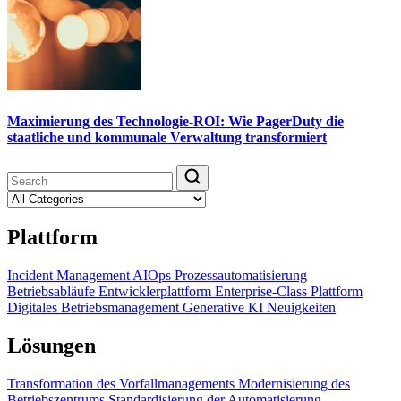
Maximierung des Technologie-ROI: Wie PagerDuty die
staatliche und kommunale Verwaltung transformiert
Plattform
Incident Management
AIOps
Prozessautomatisierung
Betriebsabläufe
Entwicklerplattform
Enterprise-Class Plattform
Digitales Betriebsmanagement
Generative KI
Neuigkeiten
Lösungen
Transformation des Vorfallmanagements
Modernisierung des
Betriebszentrums
Standardisierung der Automatisierung