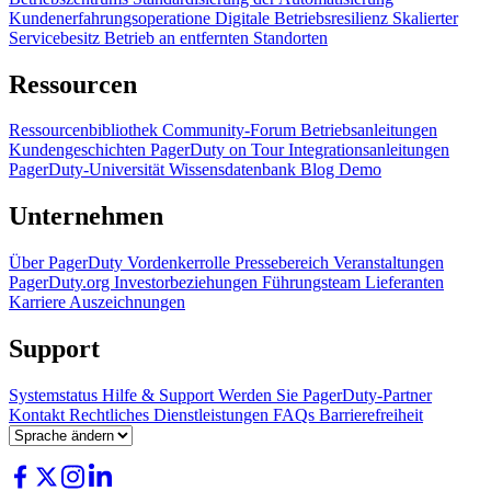
Kundenerfahrungsoperatione
Digitale Betriebsresilienz
Skalierter
Servicebesitz
Betrieb an entfernten Standorten
Ressourcen
Ressourcenbibliothek
Community-Forum
Betriebsanleitungen
Kundengeschichten
PagerDuty on Tour
Integrationsanleitungen
PagerDuty-Universität
Wissensdatenbank
Blog
Demo
Unternehmen
Über PagerDuty
Vordenkerrolle
Pressebereich
Veranstaltungen
PagerDuty.org
Investorbeziehungen
Führungsteam
Lieferanten
Karriere
Auszeichnungen
Support
Systemstatus
Hilfe & Support
Werden Sie PagerDuty-Partner
Kontakt
Rechtliches
Dienstleistungen
FAQs
Barrierefreiheit