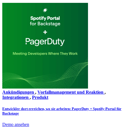
Ankündigungen
,
Vorfallmanagement und Reaktion
,
Integrationen
,
Produkt
Entwickler dort erreichen, wo sie arbeiten: PagerDuty + Spotify-Portal für
Backstage
Demo ansehen