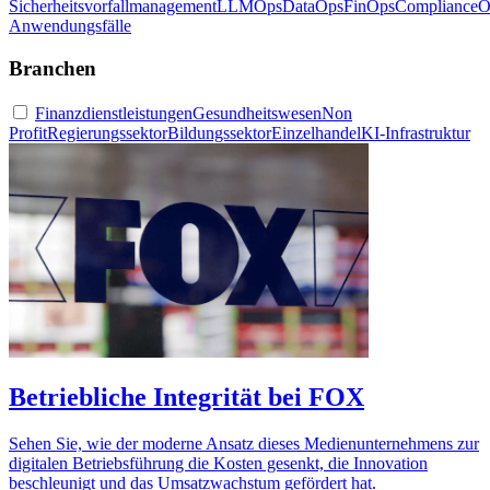
Sicherheitsvorfallmanagement
LLMOps
DataOps
FinOps
ComplianceO
Anwendungsfälle
Branchen
Finanzdienstleistungen
Gesundheitswesen
Non
Profit
Regierungssektor
Bildungssektor
Einzelhandel
KI-Infrastruktur
Betriebliche Integrität bei FOX
Sehen Sie, wie der moderne Ansatz dieses Medienunternehmens zur
digitalen Betriebsführung die Kosten gesenkt, die Innovation
beschleunigt und das Umsatzwachstum gefördert hat.