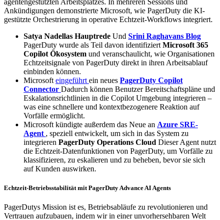
agentengestützten Arbeitsplatzes. In mehreren Sessions und
Ankündigungen demonstrierte Microsoft, wie PagerDuty die KI-
gestützte Orchestrierung in operative Echtzeit-Workflows integriert.
Satya Nadellas Hauptrede
Und
Srini Raghavans Blog
PagerDuty wurde als Teil davon identifiziert
Microsoft 365
Copilot Ökosystem
und veranschaulicht, wie Organisationen
Echtzeitsignale von PagerDuty direkt in ihren Arbeitsablauf
einbinden können.
Microsoft
eingeführt
ein neues
PagerDuty Copilot
Connector
Dadurch können Benutzer Bereitschaftspläne und
Eskalationsrichtlinien in die Copilot Umgebung integrieren –
was eine schnellere und kontextbezogenere Reaktion auf
Vorfälle ermöglicht.
Microsoft kündigte außerdem das Neue an
Azure SRE-
Agent
, speziell entwickelt, um sich in das System zu
integrieren
PagerDuty Operations Cloud
Dieser Agent nutzt
die Echtzeit-Datenfunktionen von PagerDuty, um Vorfälle zu
klassifizieren, zu eskalieren und zu beheben, bevor sie sich
auf Kunden auswirken.
Echtzeit-Betriebsstabilität mit PagerDuty Advance AI Agents
PagerDutys Mission ist es, Betriebsabläufe zu revolutionieren und
Vertrauen aufzubauen, indem wir in einer unvorhersehbaren Welt