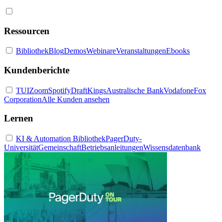
Ressourcen
Bibliothek
Blog
Demos
Webinare
Veranstaltungen
Ebooks
Kundenberichte
TUI
Zoom
Spotify
DraftKings
Australische Bank
Vodafone
Fox
Corporation
Alle Kunden ansehen
Lernen
KI & Automation Bibliothek
PagerDuty-
Universität
Gemeinschaft
Betriebsanleitungen
Wissensdatenbank