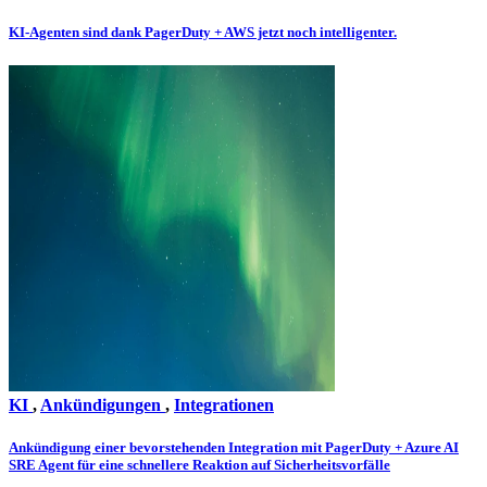
KI-Agenten sind dank PagerDuty + AWS jetzt noch intelligenter.
KI
,
Ankündigungen
,
Integrationen
Ankündigung einer bevorstehenden Integration mit PagerDuty + Azure AI
SRE Agent für eine schnellere Reaktion auf Sicherheitsvorfälle