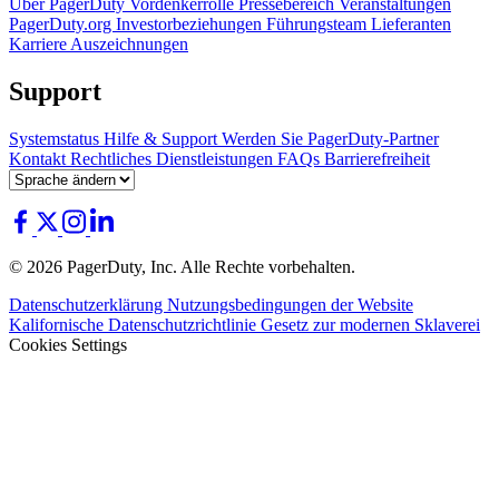
Über PagerDuty
Vordenkerrolle
Pressebereich
Veranstaltungen
PagerDuty.org
Investorbeziehungen
Führungsteam
Lieferanten
Karriere
Auszeichnungen
Support
Systemstatus
Hilfe & Support
Werden Sie PagerDuty-Partner
Kontakt
Rechtliches
Dienstleistungen
FAQs
Barrierefreiheit
© 2026 PagerDuty, Inc. Alle Rechte vorbehalten.
Datenschutzerklärung
Nutzungsbedingungen der Website
Kalifornische Datenschutzrichtlinie
Gesetz zur modernen Sklaverei
Cookies Settings