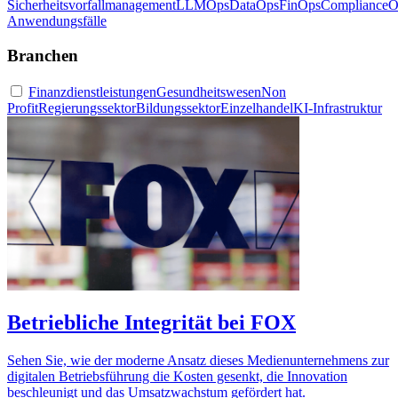
Sicherheitsvorfallmanagement
LLMOps
DataOps
FinOps
ComplianceO
Anwendungsfälle
Branchen
Finanzdienstleistungen
Gesundheitswesen
Non
Profit
Regierungssektor
Bildungssektor
Einzelhandel
KI-Infrastruktur
Betriebliche Integrität bei FOX
Sehen Sie, wie der moderne Ansatz dieses Medienunternehmens zur
digitalen Betriebsführung die Kosten gesenkt, die Innovation
beschleunigt und das Umsatzwachstum gefördert hat.