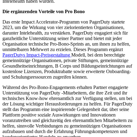
Intelehealth haben würden.
Die ergänzenden Vorteile von Pro Bono
Das erste Impact Accelerator-Programm von PagerDuty startete
2023, um die Wirkung von vier zielorientierten Organisationen,
darunter Intelehealth, zu verstärken. PagerDuty engagiert sich für
ganzheitliche Unterstützung seiner Partner und bietet mit jeder
Organisation technische Pro-Bono-Sprints an, um ihnen zu helfen,
unmittelbaren Mehrwert zu erzielen. Dieses Programm ergänzt
PagerDutys Impact-Preisgestaltung
Modell, bei dem berechtigte
gemeinnützige Organisationen, private Stiftungen, gemeinnützige
Gesundheitseinrichtungen, B Corps und Bildungseinrichtungen auf
kostenlose Lizenzen, Produktrabatte sowie erweiterte Onboarding-
und Schulungsressourcen zugreifen können.
Während des Pro-Bono-Engagements erhalten Partner engagierte
Unterstützung von PagerDuty -Mitarbeitern, die ihre Zeit und ihr
technisches Know-how ehrenamtlich zur Verfügung stellen, um bei
der Lösung wichtiger Herausforderungen zu helfen. Für PagerDuty
stellt das Programm eine inspirierende Gelegenheit dar, über seine
Plattform positive soziale Auswirkungen und Innovationen
voranzutreiben und gleichzeitig den ehrenamtlichen Mitarbeitern zu
helfen, sinnvolle Verbindungen zu gemeinnützigen Organisationen
aufzubauen und durch die Erfahrung Führungskompetenzen und
kundenorientiertes Handeln zu erwerben.