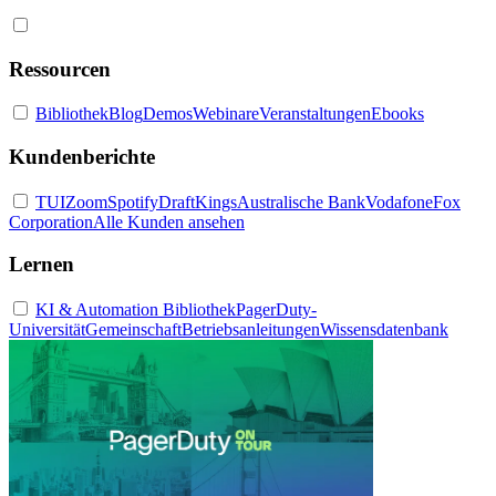
Ressourcen
Bibliothek
Blog
Demos
Webinare
Veranstaltungen
Ebooks
Kundenberichte
TUI
Zoom
Spotify
DraftKings
Australische Bank
Vodafone
Fox
Corporation
Alle Kunden ansehen
Lernen
KI & Automation Bibliothek
PagerDuty-
Universität
Gemeinschaft
Betriebsanleitungen
Wissensdatenbank