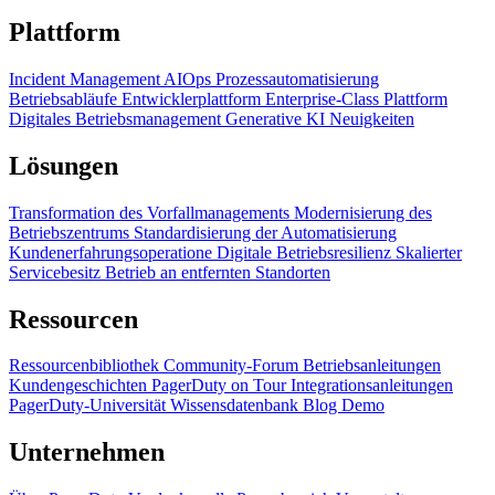
Plattform
Incident Management
AIOps
Prozessautomatisierung
Betriebsabläufe
Entwicklerplattform
Enterprise-Class Plattform
Digitales Betriebsmanagement
Generative KI
Neuigkeiten
Lösungen
Transformation des Vorfallmanagements
Modernisierung des
Betriebszentrums
Standardisierung der Automatisierung
Kundenerfahrungsoperatione
Digitale Betriebsresilienz
Skalierter
Servicebesitz
Betrieb an entfernten Standorten
Ressourcen
Ressourcenbibliothek
Community-Forum
Betriebsanleitungen
Kundengeschichten
PagerDuty on Tour
Integrationsanleitungen
PagerDuty-Universität
Wissensdatenbank
Blog
Demo
Unternehmen