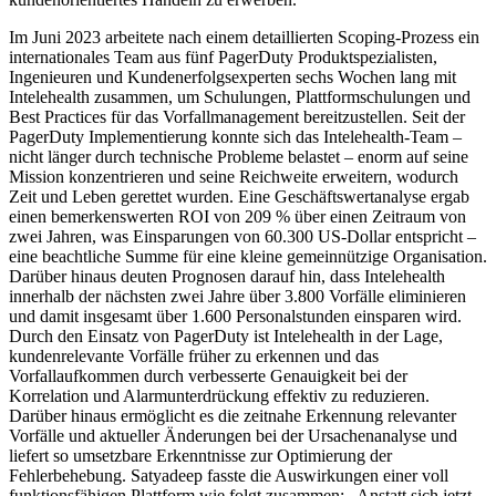
Im Juni 2023 arbeitete nach einem detaillierten Scoping-Prozess ein
internationales Team aus fünf PagerDuty Produktspezialisten,
Ingenieuren und Kundenerfolgsexperten sechs Wochen lang mit
Intelehealth zusammen, um Schulungen, Plattformschulungen und
Best Practices für das Vorfallmanagement bereitzustellen. Seit der
PagerDuty Implementierung konnte sich das Intelehealth-Team –
nicht länger durch technische Probleme belastet – enorm auf seine
Mission konzentrieren und seine Reichweite erweitern, wodurch
Zeit und Leben gerettet wurden. Eine Geschäftswertanalyse ergab
einen bemerkenswerten ROI von 209 % über einen Zeitraum von
zwei Jahren, was Einsparungen von 60.300 US-Dollar entspricht –
eine beachtliche Summe für eine kleine gemeinnützige Organisation.
Darüber hinaus deuten Prognosen darauf hin, dass Intelehealth
innerhalb der nächsten zwei Jahre über 3.800 Vorfälle eliminieren
und damit insgesamt über 1.600 Personalstunden einsparen wird.
Durch den Einsatz von PagerDuty ist Intelehealth in der Lage,
kundenrelevante Vorfälle früher zu erkennen und das
Vorfallaufkommen durch verbesserte Genauigkeit bei der
Korrelation und Alarmunterdrückung effektiv zu reduzieren.
Darüber hinaus ermöglicht es die zeitnahe Erkennung relevanter
Vorfälle und aktueller Änderungen bei der Ursachenanalyse und
liefert so umsetzbare Erkenntnisse zur Optimierung der
Fehlerbehebung. Satyadeep fasste die Auswirkungen einer voll
funktionsfähigen Plattform wie folgt zusammen: „Anstatt sich jetzt