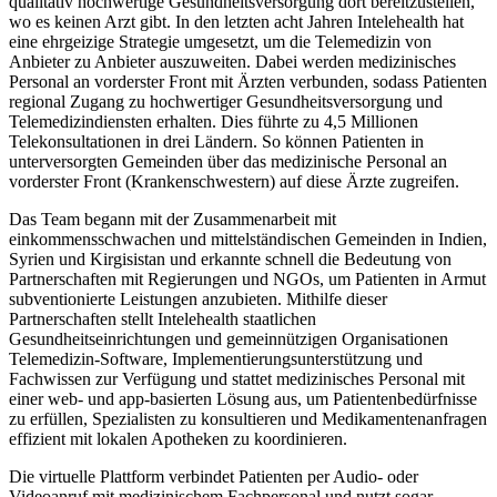
qualitativ hochwertige Gesundheitsversorgung dort bereitzustellen,
wo es keinen Arzt gibt. In den letzten acht Jahren
Intelehealth hat
eine ehrgeizige Strategie umgesetzt, um die Telemedizin von
Anbieter zu Anbieter auszuweiten. Dabei werden medizinisches
Personal an vorderster Front mit Ärzten verbunden, sodass Patienten
regional Zugang zu hochwertiger Gesundheitsversorgung und
Telemedizindiensten erhalten. Dies führte zu 4,5 Millionen
Telekonsultationen in drei Ländern. So können Patienten in
unterversorgten Gemeinden über das medizinische Personal an
vorderster Front (Krankenschwestern) auf diese Ärzte zugreifen.
Das Team begann mit der Zusammenarbeit mit
einkommensschwachen und mittelständischen Gemeinden in Indien,
Syrien und Kirgisistan und erkannte schnell die Bedeutung von
Partnerschaften mit Regierungen und NGOs, um Patienten in Armut
subventionierte Leistungen anzubieten. Mithilfe dieser
Partnerschaften stellt Intelehealth staatlichen
Gesundheitseinrichtungen und gemeinnützigen Organisationen
Telemedizin-Software, Implementierungsunterstützung und
Fachwissen zur Verfügung und stattet medizinisches Personal mit
einer web- und app-basierten Lösung aus, um Patientenbedürfnisse
zu erfüllen, Spezialisten zu konsultieren und Medikamentenanfragen
effizient mit lokalen Apotheken zu koordinieren.
Die virtuelle Plattform verbindet Patienten per Audio- oder
Videoanruf mit medizinischem Fachpersonal und nutzt sogar