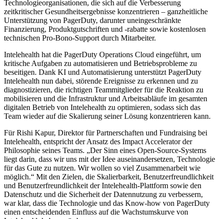
Technologieorganisationen, die sich auf die Verbesserung
zeitkritischer Gesundheitsergebnisse konzentrieren – ganzheitliche
Unterstützung von PagerDuty, darunter uneingeschränkte
Finanzierung, Produktgutschriften und -rabatte sowie kostenlosen
technischen Pro-Bono-Support durch Mitarbeiter.
Intelehealth hat die PagerDuty Operations Cloud eingeführt, um
kritische Aufgaben zu automatisieren und Betriebsprobleme zu
beseitigen. Dank KI und Automatisierung unterstützt PagerDuty
Intelehealth nun dabei, störende Ereignisse zu erkennen und zu
diagnostizieren, die richtigen Teammitglieder für die Reaktion zu
mobilisieren und die Infrastruktur und Arbeitsabläufe im gesamten
digitalen Betrieb von Intelehealth zu optimieren, sodass sich das
Team wieder auf die Skalierung seiner Lösung konzentrieren kann.
Für Rishi Kapur, Direktor für Partnerschaften und Fundraising bei
Intelehealth, entspricht der Ansatz des Impact Accelerator der
Philosophie seines Teams. „Der Sinn eines Open-Source-Systems
liegt darin, dass wir uns mit der Idee auseinandersetzen, Technologie
für das Gute zu nutzen. Wir wollen so viel Zusammenarbeit wie
möglich.“ Mit den Zielen, die Skalierbarkeit, Benutzerfreundlichkeit
und Benutzerfreundlichkeit der Intelehealth-Plattform sowie den
Datenschutz und die Sicherheit der Datennutzung zu verbessern,
war klar, dass die Technologie und das Know-how von PagerDuty
einen entscheidenden Einfluss auf die Wachstumskurve von