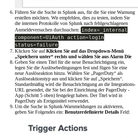
Führen Sie die Suche in Splunk aus, für die Sie eine Warnung
erstellen möchten. Wir empfehlen, dies zu testen, indem Sie
die internen Protokolle von Splunk nach fehlgeschlagenen
index
=
_internal
Anmeldeversuchen durchsuchen:
component
=
UiAuth action
=
login
status
=
failure
Klicken Sie auf
Klicken Sie auf das Dropdown-Menü
„Speichern unter“ rechts und wählen Sie aus
Alarm
Die
Geben Sie einen Titel für die neue Benachrichtigung ein,
legen Sie die Auslösebedingungen fest und fügen Sie eine
neue Auslöseaktion hinzu. Wählen Sie „PagerDuty“ als
Auslöseaktionstyp aus und klicken Sie auf „Speichern“.
Standardmäßig wird die Benachrichtigung an die Integrations-
URL gesendet, die Sie bei der Einrichtung der PagerDuty -
App (Schritt 5 oben) festgelegt haben. Der Titel wird in
PagerDuty als Ereignistitel verwendet.
Um die Suche in Splunk-Warnmeldungen zu aktivieren,
geben Sie Folgendes ein:
Benutzerdefinierte Details
Feld: