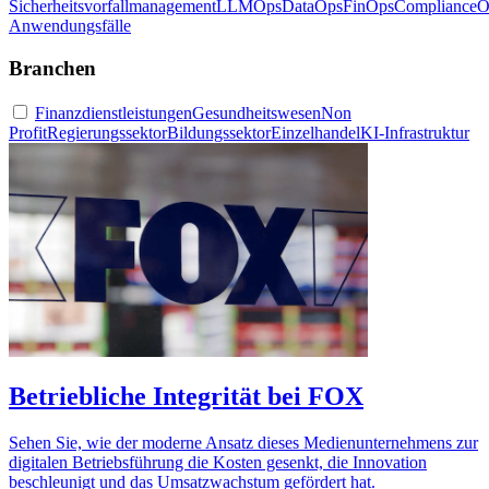
Sicherheitsvorfallmanagement
LLMOps
DataOps
FinOps
ComplianceO
Anwendungsfälle
Branchen
Finanzdienstleistungen
Gesundheitswesen
Non
Profit
Regierungssektor
Bildungssektor
Einzelhandel
KI-Infrastruktur
Betriebliche Integrität bei FOX
Sehen Sie, wie der moderne Ansatz dieses Medienunternehmens zur
digitalen Betriebsführung die Kosten gesenkt, die Innovation
beschleunigt und das Umsatzwachstum gefördert hat.