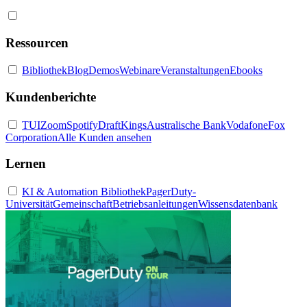
Ressourcen
Bibliothek
Blog
Demos
Webinare
Veranstaltungen
Ebooks
Kundenberichte
TUI
Zoom
Spotify
DraftKings
Australische Bank
Vodafone
Fox
Corporation
Alle Kunden ansehen
Lernen
KI & Automation Bibliothek
PagerDuty-
Universität
Gemeinschaft
Betriebsanleitungen
Wissensdatenbank