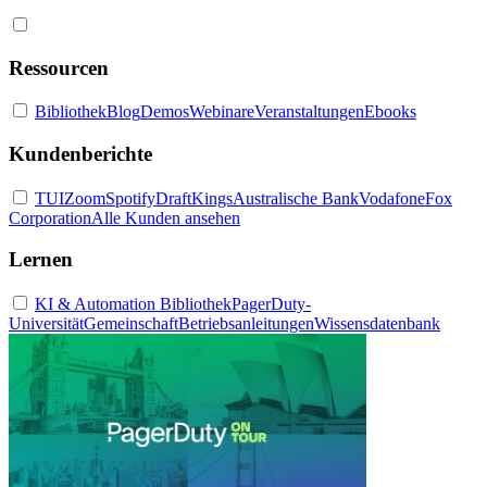
Ressourcen
Bibliothek
Blog
Demos
Webinare
Veranstaltungen
Ebooks
Kundenberichte
TUI
Zoom
Spotify
DraftKings
Australische Bank
Vodafone
Fox
Corporation
Alle Kunden ansehen
Lernen
KI & Automation Bibliothek
PagerDuty-
Universität
Gemeinschaft
Betriebsanleitungen
Wissensdatenbank