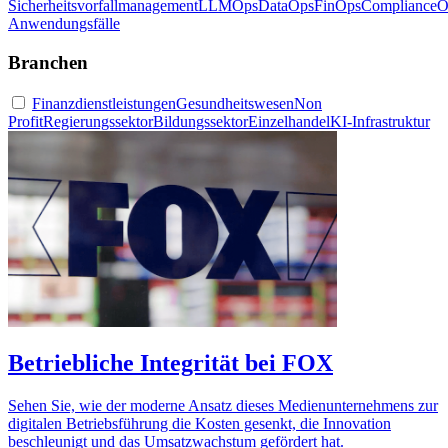
Sicherheitsvorfallmanagement
LLMOps
DataOps
FinOps
ComplianceO
Anwendungsfälle
Branchen
Finanzdienstleistungen
Gesundheitswesen
Non
Profit
Regierungssektor
Bildungssektor
Einzelhandel
KI-Infrastruktur
Betriebliche Integrität bei FOX
Sehen Sie, wie der moderne Ansatz dieses Medienunternehmens zur
digitalen Betriebsführung die Kosten gesenkt, die Innovation
beschleunigt und das Umsatzwachstum gefördert hat.