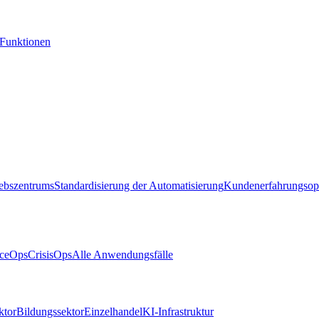
-Funktionen
iebszentrums
Standardisierung der Automatisierung
Kundenerfahrungsop
ceOps
CrisisOps
Alle Anwendungsfälle
ktor
Bildungssektor
Einzelhandel
KI-Infrastruktur