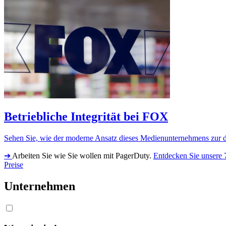
Betriebliche Integrität bei FOX
Sehen Sie, wie der moderne Ansatz dieses Medienunternehmens zur di
➔
Arbeiten Sie wie Sie wollen mit PagerDuty.
Entdecken Sie unsere 
Preise
Unternehmen