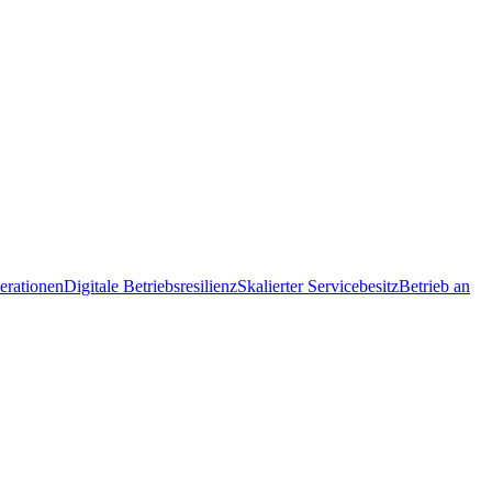
erationen
Digitale Betriebsresilienz
Skalierter Servicebesitz
Betrieb an