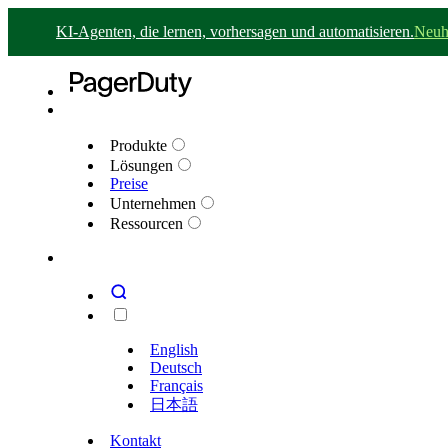
KI-Agenten, die lernen, vorhersagen und automatisieren.
Neuh
Produkte
Lösungen
Preise
Unternehmen
Ressourcen
English
Deutsch
Français
日本語
Kontakt