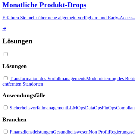
Monatliche Produkt-Drops
Erfahren Sie mehr über neue allgemein verfügbare und Early-Access
➔
Lösungen
Lösungen
Transformation des Vorfallmanagements
Modernisierung des Betr
entfernten Standorten
Anwendungsfälle
Sicherheitsvorfallmanagement
LLMOps
DataOps
FinOps
Complian
Branchen
Finanzdienstleistungen
Gesundheitswesen
Non Profit
Regierungsse