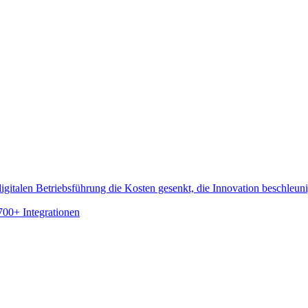
gitalen Betriebsführung die Kosten gesenkt, die Innovation beschleun
700+ Integrationen