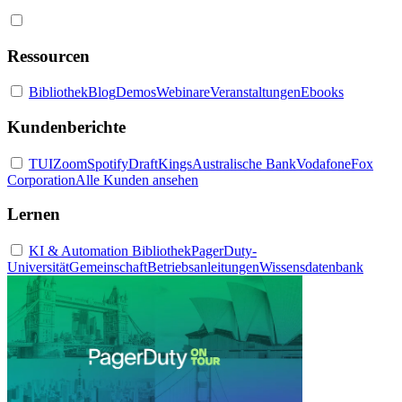
Ressourcen
Bibliothek
Blog
Demos
Webinare
Veranstaltungen
Ebooks
Kundenberichte
TUI
Zoom
Spotify
DraftKings
Australische Bank
Vodafone
Fox
Corporation
Alle Kunden ansehen
Lernen
KI & Automation Bibliothek
PagerDuty-
Universität
Gemeinschaft
Betriebsanleitungen
Wissensdatenbank