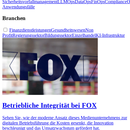
Sicherheitsvorfallmanagement
LLMOps
DataOps
FinOps
ComplianceO
Anwendungsfälle
Branchen
Finanzdienstleistungen
Gesundheitswesen
Non
Profit
Regierungssektor
Bildungssektor
Einzelhandel
KI-Infrastruktur
Betriebliche Integrität bei FOX
Sehen Sie, wie der moderne Ansatz dieses Medienunternehmens zur
digitalen Betriebsführung die Kosten gesenkt, die Innovation
beschleunigt und das Umsatzwachstum gefördert hat.