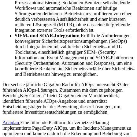
Prozessautomatisierung. So können Benutzer selbstheilende
Workflows und automatische Reaktionen auf häufige
Störungsarten definieren. Betriebsteams profitieren von einer
deutlich verbesserten Ausfallsicherheit und einer kürzeren
mittleren Lösungszeit (MTTR), ohne dass eine tiefgreifende
Integration externer Tools erforderlich ist.
SIEM- und SOAR-Integration:
Erfüllt die Anforderungen
konvergierter Sicherheitsoperationsumgebungen (SecOps)
durch Integrationen mit zahlreichen Sicherheits- und IT-
Toolchains, einschließlich gängiger SIEM- (Security
Information and Event Management) und SOAR-Plattformen
(Security Orchestration, Automation and Response), um eine
koordinierte Reaktion auf Sicherheitsvorfälle über Sicherheits-
und Betriebsteams hinweg zu ermöglichen.
Der sechste jährliche GigaOm Radar für AIOps untersucht 33 der
führenden AIOps-Lösungen. Zusammen mit dem zugehörigen
Bericht „Key Criteria“ bietet GigaOm einen Marktüberblick,
identifiziert führende AIOps-Angebote und unterstützt
Entscheidungsträger bei der Bewertung dieser Lösungen, um
fundiertere Investitionsentscheidungen zu ermöglichen.
Anaplan
Eine führende Plattform für vernetzte Planung
implementierte PagerDuty AIOps, um ihr Incident-Management zu
optimieren und konnte dadurch die Erkennung und Behebung von