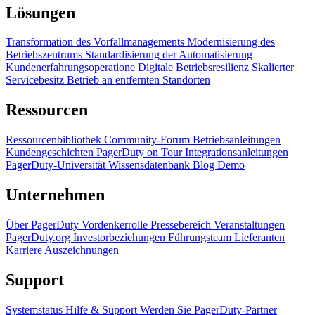
Lösungen
Transformation des Vorfallmanagements
Modernisierung des
Betriebszentrums
Standardisierung der Automatisierung
Kundenerfahrungsoperatione
Digitale Betriebsresilienz
Skalierter
Servicebesitz
Betrieb an entfernten Standorten
Ressourcen
Ressourcenbibliothek
Community-Forum
Betriebsanleitungen
Kundengeschichten
PagerDuty on Tour
Integrationsanleitungen
PagerDuty-Universität
Wissensdatenbank
Blog
Demo
Unternehmen
Über PagerDuty
Vordenkerrolle
Pressebereich
Veranstaltungen
PagerDuty.org
Investorbeziehungen
Führungsteam
Lieferanten
Karriere
Auszeichnungen
Support
Systemstatus
Hilfe & Support
Werden Sie PagerDuty-Partner