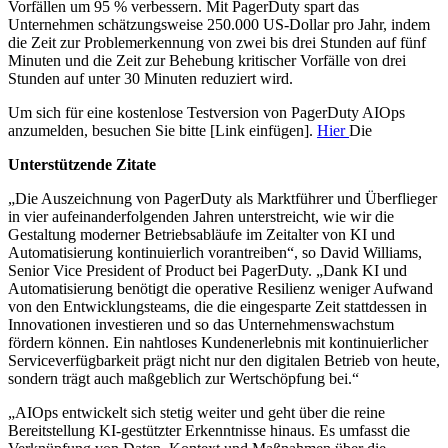
Vorfällen um 95 % verbessern. Mit PagerDuty spart das
Unternehmen schätzungsweise 250.000 US-Dollar pro Jahr, indem
die Zeit zur Problemerkennung von zwei bis drei Stunden auf fünf
Minuten und die Zeit zur Behebung kritischer Vorfälle von drei
Stunden auf unter 30 Minuten reduziert wird.
Um sich für eine kostenlose Testversion von PagerDuty AIOps
anzumelden, besuchen Sie bitte [Link einfügen].
Hier
Die
Unterstützende Zitate
„Die Auszeichnung von PagerDuty als Marktführer und Überflieger
in vier aufeinanderfolgenden Jahren unterstreicht, wie wir die
Gestaltung moderner Betriebsabläufe im Zeitalter von KI und
Automatisierung kontinuierlich vorantreiben“, so David Williams,
Senior Vice President of Product bei PagerDuty. „Dank KI und
Automatisierung benötigt die operative Resilienz weniger Aufwand
von den Entwicklungsteams, die die eingesparte Zeit stattdessen in
Innovationen investieren und so das Unternehmenswachstum
fördern können. Ein nahtloses Kundenerlebnis mit kontinuierlicher
Serviceverfügbarkeit prägt nicht nur den digitalen Betrieb von heute,
sondern trägt auch maßgeblich zur Wertschöpfung bei.“
„AIOps entwickelt sich stetig weiter und geht über die reine
Bereitstellung KI-gestützter Erkenntnisse hinaus. Es umfasst die