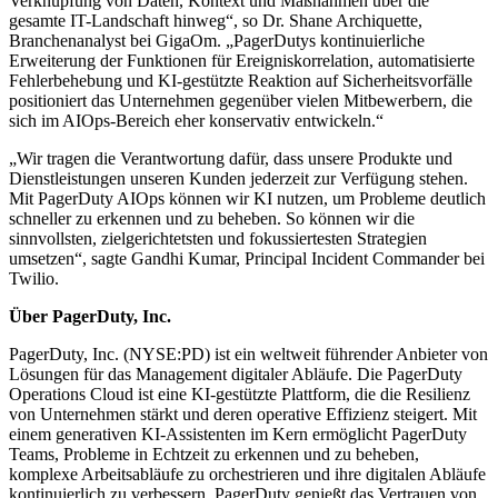
Verknüpfung von Daten, Kontext und Maßnahmen über die
gesamte IT-Landschaft hinweg“, so Dr. Shane Archiquette,
Branchenanalyst bei GigaOm. „PagerDutys kontinuierliche
Erweiterung der Funktionen für Ereigniskorrelation, automatisierte
Fehlerbehebung und KI-gestützte Reaktion auf Sicherheitsvorfälle
positioniert das Unternehmen gegenüber vielen Mitbewerbern, die
sich im AIOps-Bereich eher konservativ entwickeln.“
„Wir tragen die Verantwortung dafür, dass unsere Produkte und
Dienstleistungen unseren Kunden jederzeit zur Verfügung stehen.
Mit PagerDuty AIOps können wir KI nutzen, um Probleme deutlich
schneller zu erkennen und zu beheben. So können wir die
sinnvollsten, zielgerichtetsten und fokussiertesten Strategien
umsetzen“, sagte Gandhi Kumar, Principal Incident Commander bei
Twilio.
Über PagerDuty, Inc.
PagerDuty, Inc. (NYSE:PD) ist ein weltweit führender Anbieter von
Lösungen für das Management digitaler Abläufe. Die PagerDuty
Operations Cloud ist eine KI-gestützte Plattform, die die Resilienz
von Unternehmen stärkt und deren operative Effizienz steigert. Mit
einem generativen KI-Assistenten im Kern ermöglicht PagerDuty
Teams, Probleme in Echtzeit zu erkennen und zu beheben,
komplexe Arbeitsabläufe zu orchestrieren und ihre digitalen Abläufe
kontinuierlich zu verbessern. PagerDuty genießt das Vertrauen von